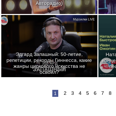
Авторадио)
Мурзилки LIVE
Эдгард Запашный: 50-летие,
Нат
репетиции, рекорды Гиннесса, какие
конце
жанры циркового искусства не
пе
освоил?
2
3
4
5
6
7
8
1