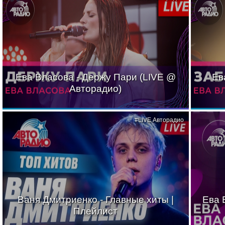
Ева Власова - Держу Пари (LIVE @
Ев
Авторадио)
#LIVE Авторадио
Ваня Дмитриенко - Главные хиты |
Ева 
Плейлист