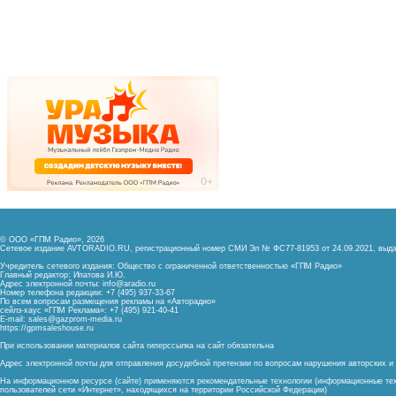
© ООО «ГПМ Радио», 2026
Сетевое издание AVTORADIO.RU, регистрационный номер
СМИ Эл № ФС77-81953 от 24.09.2021,
выда
Учредитель сетевого издания: Общество с ограниченной ответственностью «ГПМ Радио»
Главный редактор: Ипатова И.Ю.
Адрес электронной почты:
info@aradio.ru
Номер телефона редакции: +7 (495) 937-33-67
По всем вопросам размещения рекламы на «Авторадио»
сейлз-хаус «ГПМ Реклама»: +7 (495) 921-40-41
E-mail:
sales@gazprom-media.ru
https://gpmsaleshouse.ru
При использовании материалов сайта гиперссылка на сайт обязательна
Адрес электронной почты для отправления досудебной претензии по вопросам нарушения авторских 
На информационном ресурсе (сайте) применяются рекомендательные технологии (информационные тех
пользователей сети «Интернет», находящихся на территории Российской Федерации)