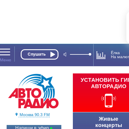
Ёлка
На малют
УСТАНОВИТЬ Г
АВТОРАДИО
Москва 90.3 FM
Живые
концерты
Напиши в эфир