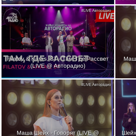
#LIVE Авторадио
Filatov & Karas, ST - Там, Где Рассвет
Маш
(LIVE @ Авторадио)
#LIVE Авторадио
Маша Шейх - Говорят (LIVE @
Шейх