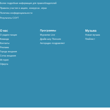
Более подробная информация для правообладателей
Правила участия в акциях, конкурсах, играх
Политика конфиденциальности
Результаты СОУТ
О нас
Программы
Музыка
О радиостанции
Мурзилки Live
Новая музыка
Команда
Драйв-шоу Поехали
Плейлист
Контакты
Авторадио поздравляет
Реклама
Города вещания
Сетка вещания
История
Оферта