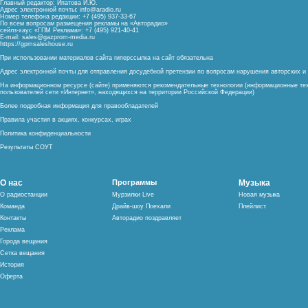
Главный редактор: Ипатова И.Ю.
Адрес электронной почты:
info@aradio.ru
Номер телефона редакции: +7 (495) 937-33-67
По всем вопросам размещения рекламы на «Авторадио»
сейлз-хаус «ГПМ Реклама»: +7 (495) 921-40-41
E-mail:
sales@gazprom-media.ru
https://gpmsaleshouse.ru
При использовании материалов сайта гиперссылка на сайт обязательна
Адрес электронной почты для отправления досудебной претензии по вопросам нарушения авторских 
На информационном ресурсе (сайте) применяются рекомендательные технологии (информационные тех
пользователей сети «Интернет», находящихся на территории Российской Федерации)
Более подробная информация для правообладателей
Правила участия в акциях, конкурсах, играх
Политика конфиденциальности
Результаты СОУТ
О нас
Программы
Музыка
О радиостанции
Мурзилки Live
Новая музыка
Команда
Драйв-шоу Поехали
Плейлист
Контакты
Авторадио поздравляет
Реклама
Города вещания
Сетка вещания
История
Оферта