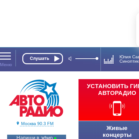
Юлия Са
Синоптик
УСТАНОВИТЬ Г
АВТОРАДИО
Москва 90.3 FM
Живые
концерты
Напиши в эфир