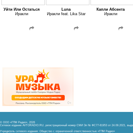
Уйти Или Остаться
Luna
Капли Абсента
Иракли
Иракли feat. Lika Star
Иракли
© ООО «ГПМ Радио», 2026
Сетевое издание AVTORADIO.RU, регистрационный номер
СМИ Эл № ФС77-81953 от 24.09.2021,
выда
Учредитель сетевого издания: Общество с ограниченной ответственностью «ГПМ Радио»