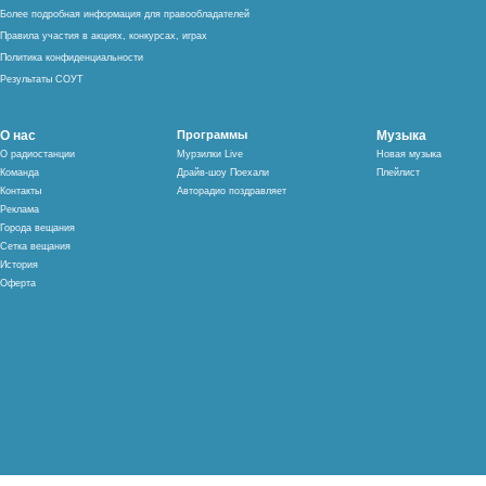
Более подробная информация для правообладателей
Правила участия в акциях, конкурсах, играх
Политика конфиденциальности
Результаты СОУТ
О нас
Программы
Музыка
О радиостанции
Мурзилки Live
Новая музыка
Команда
Драйв-шоу Поехали
Плейлист
Контакты
Авторадио поздравляет
Реклама
Города вещания
Сетка вещания
История
Оферта