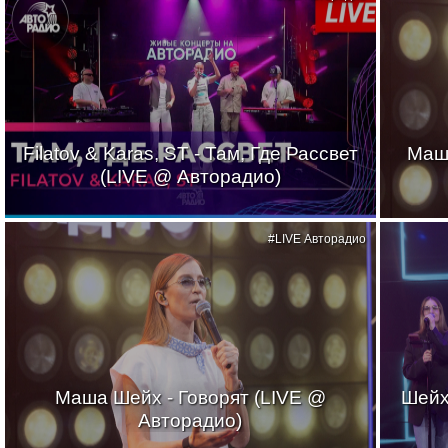
Filatov & Karas, ST - Там, Где Рассвет
Маш
(LIVE @ Авторадио)
#LIVE Авторадио
Маша Шейх - Говорят (LIVE @
Шейх
Авторадио)