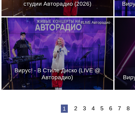
студии Авторадио (2026)
Виру
#LIVE Авторадио
Вирус! - В Стиле Диско (LIVE @
Авторадио)
Виру
2
3
4
5
6
7
8
1