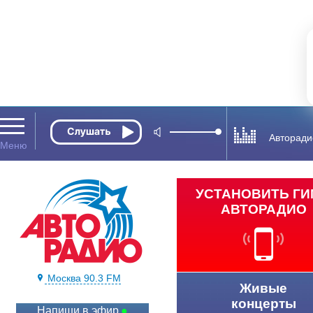
Авторади
УСТАНОВИТЬ Г
АВТОРАДИО
Москва 90.3 FM
Живые
концерты
Напиши в эфир