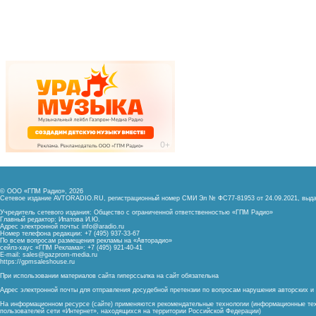
© ООО «ГПМ Радио», 2026
Сетевое издание AVTORADIO.RU, регистрационный номер
СМИ Эл № ФС77-81953 от 24.09.2021,
выда
Учредитель сетевого издания: Общество с ограниченной ответственностью «ГПМ Радио»
Главный редактор: Ипатова И.Ю.
Адрес электронной почты:
info@aradio.ru
Номер телефона редакции: +7 (495) 937-33-67
По всем вопросам размещения рекламы на «Авторадио»
сейлз-хаус «ГПМ Реклама»: +7 (495) 921-40-41
E-mail:
sales@gazprom-media.ru
https://gpmsaleshouse.ru
При использовании материалов сайта гиперссылка на сайт обязательна
Адрес электронной почты для отправления досудебной претензии по вопросам нарушения авторских 
На информационном ресурсе (сайте) применяются рекомендательные технологии (информационные тех
пользователей сети «Интернет», находящихся на территории Российской Федерации)