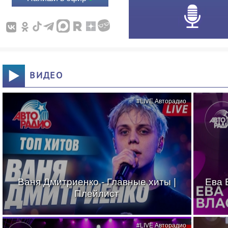
ВИДЕО
#LIVE Авторадио
Ваня Дмитриенко - Главные хиты |
Ева 
Плейлист
#LIVE Авторадио