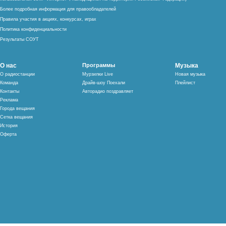
Более подробная информация для правообладателей
Правила участия в акциях, конкурсах, играх
Политика конфиденциальности
Результаты СОУТ
О нас
Программы
Музыка
О радиостанции
Мурзилки Live
Новая музыка
Команда
Драйв-шоу Поехали
Плейлист
Контакты
Авторадио поздравляет
Реклама
Города вещания
Сетка вещания
История
Оферта