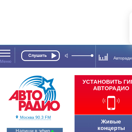
Авторади
УСТАНОВИТЬ Г
АВТОРАДИО
Москва 90.3 FM
Живые
концерты
Напиши в эфир