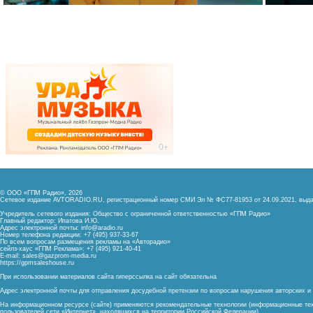
© ООО «ГПМ Радио», 2026
Сетевое издание AVTORADIO.RU, регистрационный номер
СМИ Эл № ФС77-81953 от 24.09.2021,
выда
Учредитель сетевого издания: Общество с ограниченной ответственностью «ГПМ Радио»
Главный редактор: Ипатова И.Ю.
Адрес электронной почты:
info@aradio.ru
Номер телефона редакции: +7 (495) 937-33-67
По всем вопросам размещения рекламы на «Авторадио»
сейлз-хаус «ГПМ Реклама»: +7 (495) 921-40-41
E-mail:
sales@gazprom-media.ru
https://gpmsaleshouse.ru
При использовании материалов сайта гиперссылка на сайт обязательна
Адрес электронной почты для отправления досудебной претензии по вопросам нарушения авторских 
На информационном ресурсе (сайте) применяются рекомендательные технологии (информационные тех
пользователей сети «Интернет», находящихся на территории Российской Федерации)