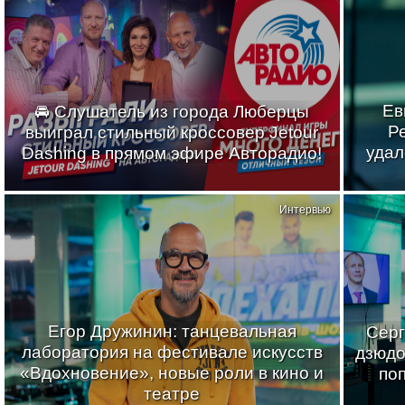
Ев
🚘 Слушатель из города Люберцы
Р
выиграл стильный кроссовер Jetour
удал
Dashing в прямом эфире Авторадио!
Интервью
Егор Дружинин: танцевальная
Серг
лаборатория на фестивале искусств
дзюдо
«Вдохновение», новые роли в кино и
по
театре