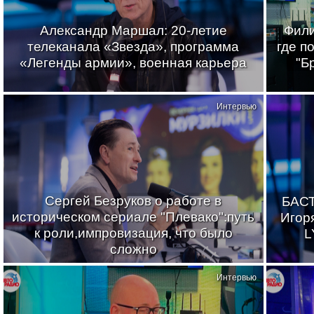
Александр Маршал: 20-летие
Фили
телеканала «Звезда», программа
где п
«Легенды армии», военная карьера
"Б
Интервью
Сергей Безруков о работе в
БАСТ
историческом сериале "Плевако":путь
Игор
к роли,импровизация, что было
L
сложно
Интервью