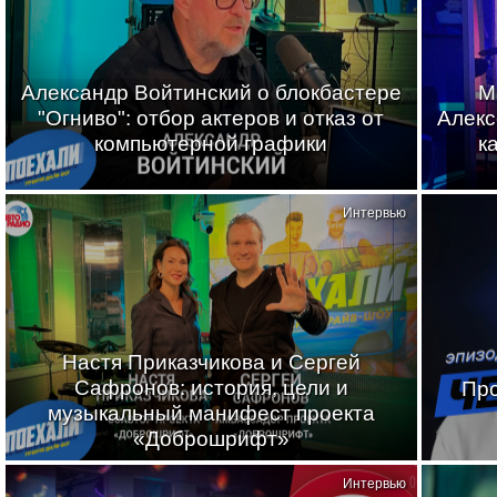
Александр Войтинский о блокбастере
М
"Огниво": отбор актеров и отказ от
Алекс
компьютерной графики
к
Интервью
Настя Приказчикова и Сергей
Сафронов: история, цели и
Про
музыкальный манифест проекта
«Доброшрифт»
Интервью