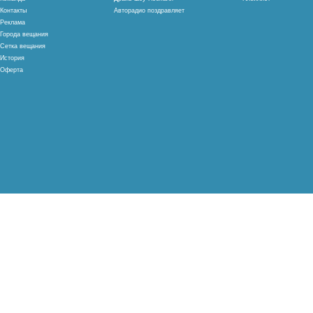
Контакты
Авторадио поздравляет
Реклама
Города вещания
Сетка вещания
История
Оферта