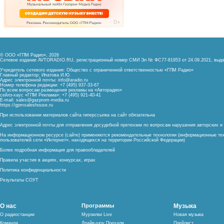
© ООО «ГПМ Радио», 2026
Сетевое издание AVTORADIO.RU, регистрационный номер
СМИ Эл № ФС77-81953 от 24.09.2021,
выда
Учредитель сетевого издания: Общество с ограниченной ответственностью «ГПМ Радио»
Главный редактор: Ипатова И.Ю.
Адрес электронной почты:
info@aradio.ru
Номер телефона редакции: +7 (495) 937-33-67
По всем вопросам размещения рекламы на «Авторадио»
сейлз-хаус «ГПМ Реклама»: +7 (495) 921-40-41
E-mail:
sales@gazprom-media.ru
https://gpmsaleshouse.ru
При использовании материалов сайта гиперссылка на сайт обязательна
Адрес электронной почты для отправления досудебной претензии по вопросам нарушения авторских 
На информационном ресурсе (сайте) применяются рекомендательные технологии (информационные тех
пользователей сети «Интернет», находящихся на территории Российской Федерации)
Более подробная информация для правообладателей
Правила участия в акциях, конкурсах, играх
Политика конфиденциальности
Результаты СОУТ
О нас
Программы
Музыка
О радиостанции
Мурзилки Live
Новая музыка
Команда
Драйв-шоу Поехали
Плейлист