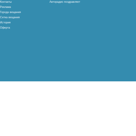
Контакты
Авторадио поздравляет
Реклама
Города вещания
Сетка вещания
История
Оферта