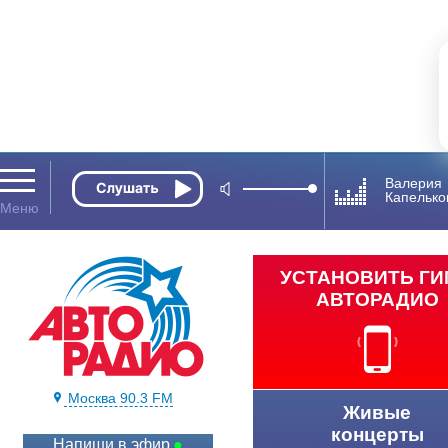
Валерия
Капельк
УСТАНОВИТЬ Г
АВТОРАДИО
Москва 90.3 FM
Живые
концерты
Напиши в эфир