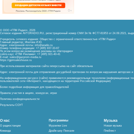
© ООО «ГПМ Радио», 2026
Сетевое издание AVTORADIO.RU, регистрационный номер
СМИ Эл № ФС77-81953 от 24.09.2021,
выда
Учредитель сетевого издания: Общество с ограниченной ответственностью «ГПМ Радио»
Главный редактор: Ипатова И.Ю.
Адрес электронной почты:
info@aradio.ru
Номер телефона редакции: +7 (495) 937-33-67
По всем вопросам размещения рекламы на «Авторадио»
сейлз-хаус «ГПМ Реклама»: +7 (495) 921-40-41
E-mail:
sales@gazprom-media.ru
https://gpmsaleshouse.ru
При использовании материалов сайта гиперссылка на сайт обязательна
Адрес электронной почты для отправления досудебной претензии по вопросам нарушения авторских 
На информационном ресурсе (сайте) применяются рекомендательные технологии (информационные тех
пользователей сети «Интернет», находящихся на территории Российской Федерации)
Более подробная информация для правообладателей
Правила участия в акциях, конкурсах, играх
Политика конфиденциальности
Результаты СОУТ
О нас
Программы
Музыка
О радиостанции
Мурзилки Live
Новая музыка
Команда
Драйв-шоу Поехали
Плейлист