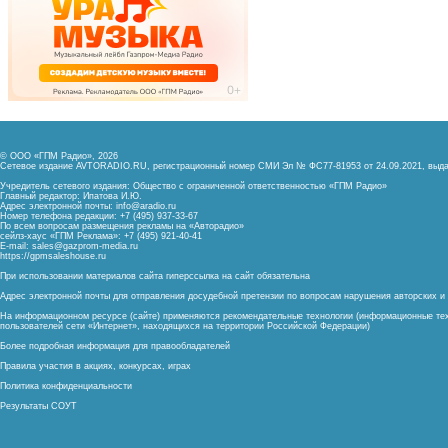
© ООО «ГПМ Радио», 2026
Сетевое издание AVTORADIO.RU, регистрационный номер
СМИ Эл № ФС77-81953 от 24.09.2021,
выда
Учредитель сетевого издания: Общество с ограниченной ответственностью «ГПМ Радио»
Главный редактор: Ипатова И.Ю.
Адрес электронной почты:
info@aradio.ru
Номер телефона редакции: +7 (495) 937-33-67
По всем вопросам размещения рекламы на «Авторадио»
сейлз-хаус «ГПМ Реклама»: +7 (495) 921-40-41
E-mail:
sales@gazprom-media.ru
https://gpmsaleshouse.ru
При использовании материалов сайта гиперссылка на сайт обязательна
Адрес электронной почты для отправления досудебной претензии по вопросам нарушения авторских 
На информационном ресурсе (сайте) применяются рекомендательные технологии (информационные тех
пользователей сети «Интернет», находящихся на территории Российской Федерации)
Более подробная информация для правообладателей
Правила участия в акциях, конкурсах, играх
Политика конфиденциальности
Результаты СОУТ