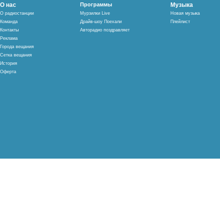
О нас
Программы
Музыка
О радиостанции
Мурзилки Live
Новая музыка
Команда
Драйв-шоу Поехали
Плейлист
Контакты
Авторадио поздравляет
Реклама
Города вещания
Сетка вещания
История
Оферта