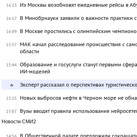
Из Москвы возобновят ежедневные рейсы в Аб
16:23
В Минобрнауки заявили о важности практики с
16:17
В Москве простились с олимпийским чемпион
16:09
МАК начал расследование происшествия с само
15:57
области
Образование и госуслуги станут первыми сфер
15:44
ИИ-моделей
Эксперт рассказал о перспективах туристичес
🔥
Новых выбросов нефти в Черном море не обн
15:15
Вузы вводят правила использования нейросет
15:07
Новости СМИ2
В Общественной палате предложили сокращать 
14:56