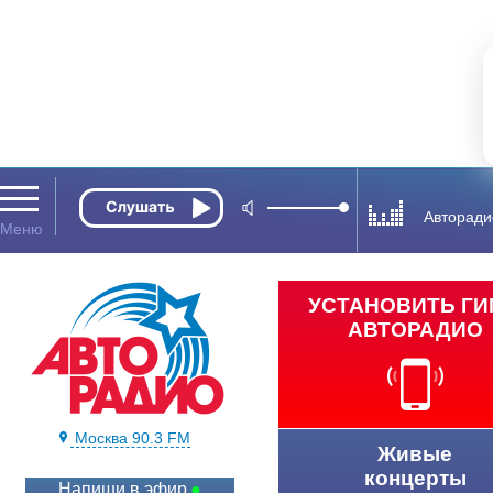
Авторади
УСТАНОВИТЬ Г
АВТОРАДИО
Москва 90.3 FM
Живые
концерты
Напиши в эфир