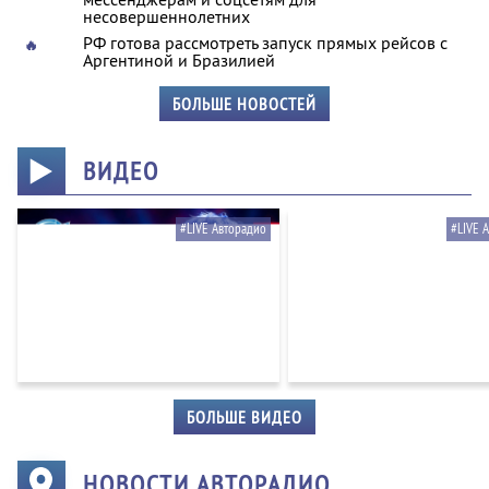
несовершеннолетних
РФ готова рассмотреть запуск прямых рейсов с
🔥
Аргентиной и Бразилией
БОЛЬШЕ НОВОСТЕЙ
ВИДЕО
#LIVE Авторадио
#LIVE 
БОЛЬШЕ ВИДЕО
НОВОСТИ АВТОРАДИО