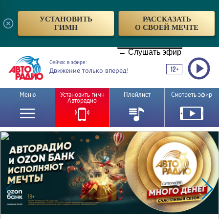
УСТАНОВИТЬ
РАССКАЗАТЬ
ГИМН
О СВОЕЙ МЕЧТЕ
← Слушать эфир
Сейчас в эфире:
Движение только вперед!
Меню
Установить гимн
Плейлист
Смотреть эфир
Авторадио