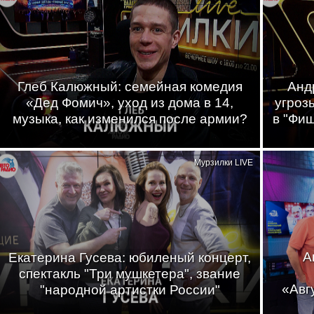
Глеб Калюжный: семейная комедия
Анд
«Дед Фомич», уход из дома в 14,
угроз
музыка, как изменился после армии?
в "Фи
Мурзилки LIVE
А
Екатерина Гусева: юбиленый концерт,
спектакль "Три мушкетера", звание
«Авг
"народной артистки России"