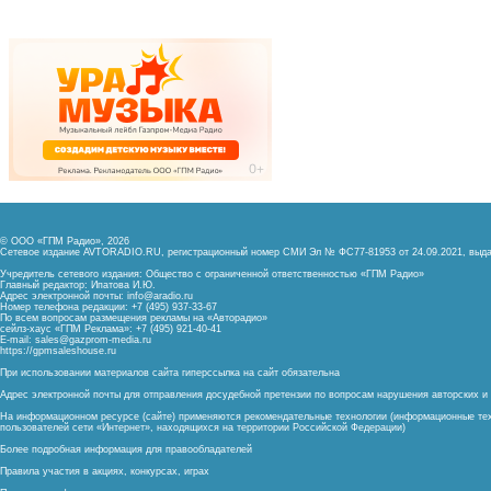
© ООО «ГПМ Радио», 2026
Сетевое издание AVTORADIO.RU, регистрационный номер
СМИ Эл № ФС77-81953 от 24.09.2021,
выда
Учредитель сетевого издания: Общество с ограниченной ответственностью «ГПМ Радио»
Главный редактор: Ипатова И.Ю.
Адрес электронной почты:
info@aradio.ru
Номер телефона редакции: +7 (495) 937-33-67
По всем вопросам размещения рекламы на «Авторадио»
сейлз-хаус «ГПМ Реклама»: +7 (495) 921-40-41
E-mail:
sales@gazprom-media.ru
https://gpmsaleshouse.ru
При использовании материалов сайта гиперссылка на сайт обязательна
Адрес электронной почты для отправления досудебной претензии по вопросам нарушения авторских 
На информационном ресурсе (сайте) применяются рекомендательные технологии (информационные тех
пользователей сети «Интернет», находящихся на территории Российской Федерации)
Более подробная информация для правообладателей
Правила участия в акциях, конкурсах, играх