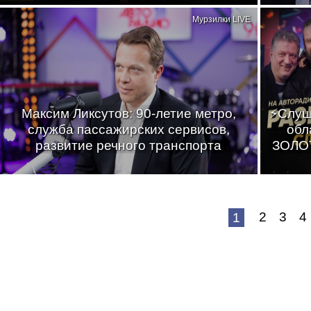
Мурзилки LIVE
Максим Ликсутов: 90-летие метро,
⚡Слуш
служба пассажирских сервисов,
обл
развитие речного транспорта
ЗОЛОТ
2
3
4
1