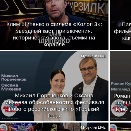
Клим Шипенко о фильме «Холоп 3»:
Пав
звездный каст, приключения,
фильма
историческая эпоха, съёмки на
как
корабле
Мурзилки LIVE
Михаил Пореченков и Оксана
Роман
Михеева об особенностях фестиваля
фильм
нового российского кино «Горький
идеи 
fest»
Мурзилки LIVE