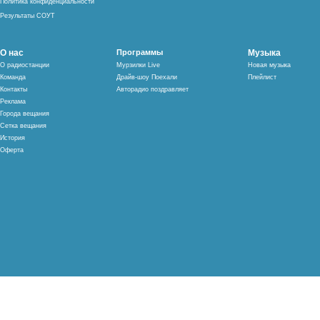
Политика конфиденциальности
Результаты СОУТ
О нас
Программы
Музыка
О радиостанции
Мурзилки Live
Новая музыка
Команда
Драйв-шоу Поехали
Плейлист
Контакты
Авторадио поздравляет
Реклама
Города вещания
Сетка вещания
История
Оферта