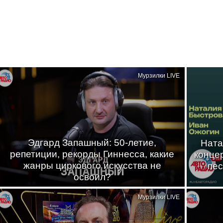
Мурзилки LIVE
Эдгард Запашный: 50-летие,
Ната
репетиции, рекорды Гиннесса, какие
конце
жанры циркового искусства не
пес
освоил?
Мурзилки LIVE