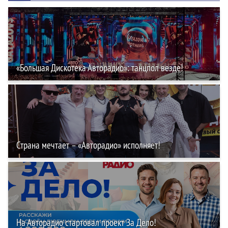
«Большая Дискотека Авторадио»: танцпол везде!
Страна мечтает – «Авторадио» исполняет!
На Авторадио стартовал проект За Дело!