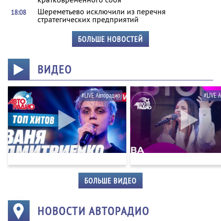
Шереметьево исключили из перечня
18:08
стратегических предприятий
БОЛЬШЕ НОВОСТЕЙ
ВИДЕО
#LIVE Авторадио
#LIVE 
БОЛЬШЕ ВИДЕО
НОВОСТИ АВТОРАДИО