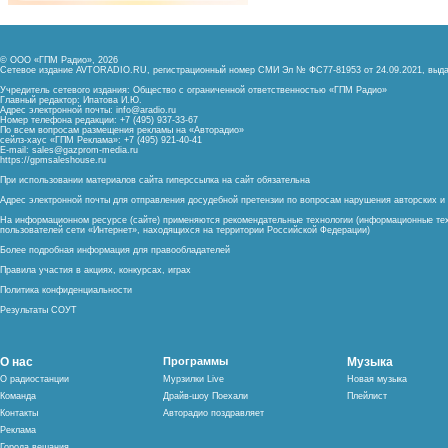
© ООО «ГПМ Радио», 2026
Сетевое издание AVTORADIO.RU, регистрационный номер
СМИ Эл № ФС77-81953 от 24.09.2021,
выда
Учредитель сетевого издания: Общество с ограниченной ответственностью «ГПМ Радио»
Главный редактор: Ипатова И.Ю.
Адрес электронной почты:
info@aradio.ru
Номер телефона редакции: +7 (495) 937-33-67
По всем вопросам размещения рекламы на «Авторадио»
сейлз-хаус «ГПМ Реклама»: +7 (495) 921-40-41
E-mail:
sales@gazprom-media.ru
https://gpmsaleshouse.ru
При использовании материалов сайта гиперссылка на сайт обязательна
Адрес электронной почты для отправления досудебной претензии по вопросам нарушения авторских 
На информационном ресурсе (сайте) применяются рекомендательные технологии (информационные тех
пользователей сети «Интернет», находящихся на территории Российской Федерации)
Более подробная информация для правообладателей
Правила участия в акциях, конкурсах, играх
Политика конфиденциальности
Результаты СОУТ
О нас
Программы
Музыка
О радиостанции
Мурзилки Live
Новая музыка
Команда
Драйв-шоу Поехали
Плейлист
Контакты
Авторадио поздравляет
Реклама
Города вещания