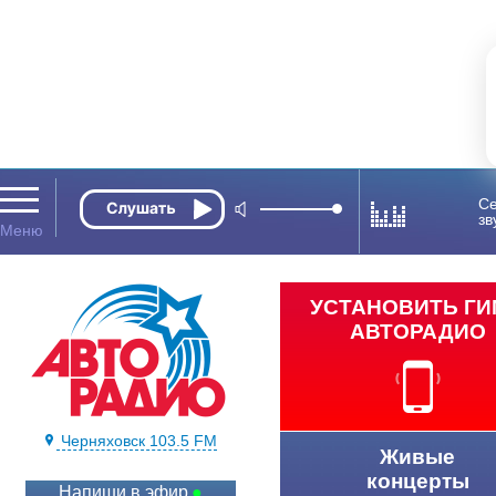
Се
зв
УСТАНОВИТЬ Г
АВТОРАДИО
Черняховск 103.5 FM
Живые
концерты
Напиши в эфир