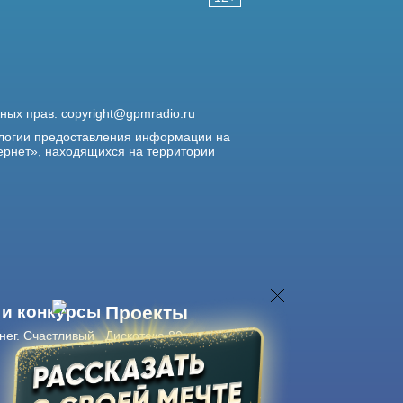
жных прав:
copyright@gpmradio.ru
логии предоставления информации на
ернет», находящихся на территории
 и конкурсы
Проекты
нег. Счастливый
Дискотека 80-х
Живые концерты
Журнал Авторадио
Авторадио
в смартфоне