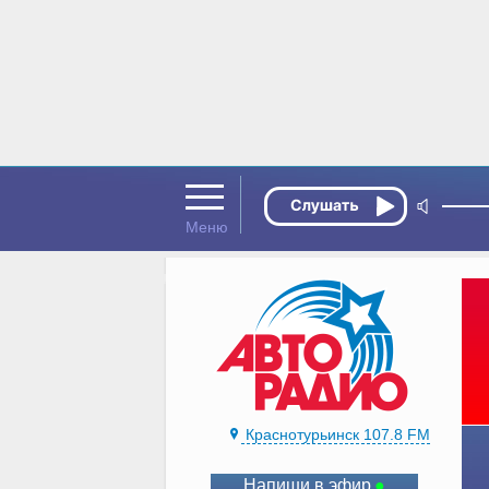
Краснотурьинск 107.8 FM
Напиши в эфир