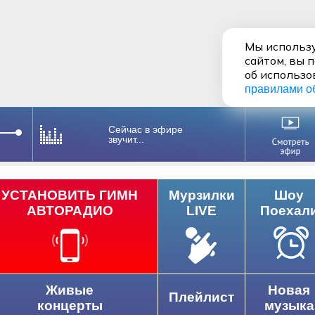
Мы использу
сайтом, вы 
об использо
правилами о
Сейчас в эфире
звучит...
УСТАНОВИТЬ ГИМН
Мурзилки
Шоу
АВТОРАДИО
LIVE
Поехал
Живые
Новая
Плейлист
концерты
музыка