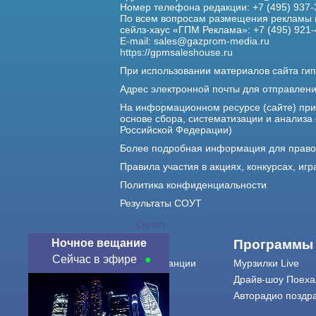
Номер телефона редакции: +7 (495) 937-
По всем вопросам размещения рекламы 
сейлз-хаус «ГПМ Реклама»: +7 (495) 921-
E-mail:
sales@gazprom-media.ru
https://gpmsaleshouse.ru
При использовании материалов сайта гип
Адрес электронной почты для отправлен
На информационном ресурсе (сайте) пр
основе сбора, систематизации и анализа
Российской Федерации)
Более подробная информация для прав
Правила участия в акциях, конкурсах, игр
Политика конфиденциальности
Результаты СОУТ
Скрыть
Ночное вещание
О нас
Программы
Сейчас в эфире
О радиостанции
Мурзилки Live
Команда
Драйв-шоу Поеха
Контакты
Авторадио поздр
Реклама