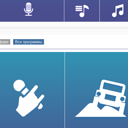
эфире
Все программы