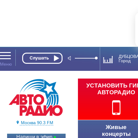
ДУБЦОВА
Город
УСТАНОВИТЬ Г
АВТОРАДИО
Москва 90.3 FM
Живые
концерты
Напиши в эфир