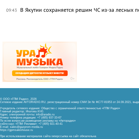
В Якутии сохраняется решим ЧС из-за лесных 
09:43
© ООО «ГПМ Радио», 2026
Сетевое издание AVTORADIO.RU, регистрационный номер
СМИ Эл № ФС77-81953 от 24.09.2021,
выда
Учредитель сетевого издания: Общество с ограниченной ответственностью «ГПМ Радио»
Главный редактор: Ипатова И.Ю.
Адрес электронной почты:
info@aradio.ru
Номер телефона редакции: +7 (495) 937-33-67
По всем вопросам размещения рекламы на «Авторадио»
сейлз-хаус «ГПМ Реклама»: +7 (495) 921-40-41
E-mail:
sales@gazprom-media.ru
https://gpmsaleshouse.ru
При использовании материалов сайта гиперссылка на сайт обязательна