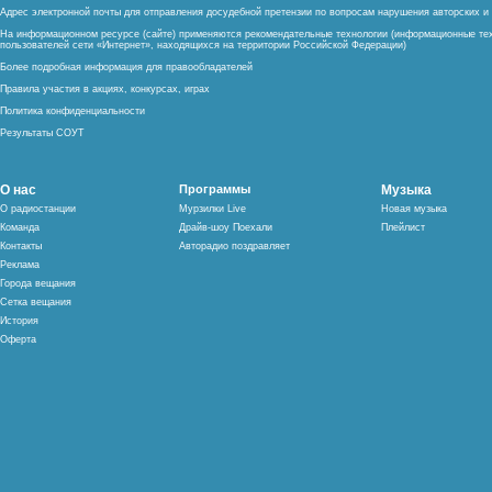
Адрес электронной почты для отправления досудебной претензии по вопросам нарушения авторских 
На информационном ресурсе (сайте) применяются рекомендательные технологии (информационные тех
пользователей сети «Интернет», находящихся на территории Российской Федерации)
Более подробная информация для правообладателей
Правила участия в акциях, конкурсах, играх
Политика конфиденциальности
Результаты СОУТ
О нас
Программы
Музыка
О радиостанции
Мурзилки Live
Новая музыка
Команда
Драйв-шоу Поехали
Плейлист
Контакты
Авторадио поздравляет
Реклама
Города вещания
Сетка вещания
История
Оферта