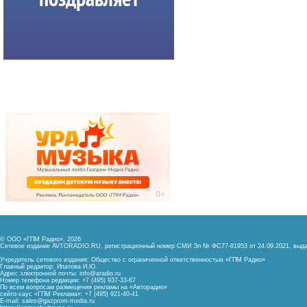
© ООО «ГПМ Радио», 2026
Сетевое издание AVTORADIO.RU, регистрационный номер
СМИ Эл № ФС77-81953 от 24.09.2021,
выда
Учредитель сетевого издания: Общество с ограниченной ответственностью «ГПМ Радио»
Главный редактор: Ипатова И.Ю.
Адрес электронной почты:
info@aradio.ru
Номер телефона редакции: +7 (495) 937-33-67
По всем вопросам размещения рекламы на «Авторадио»
сейлз-хаус «ГПМ Реклама»: +7 (495) 921-40-41
E-mail:
sales@gazprom-media.ru