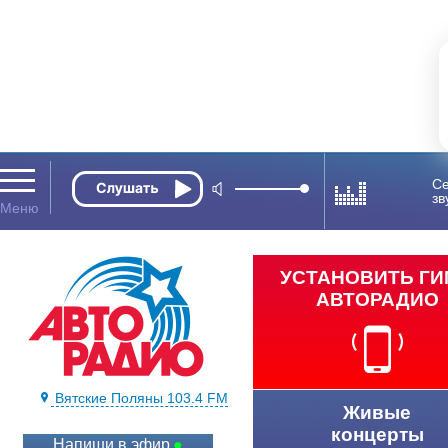
Се
зв
УСТАНОВИТЬ Г
АВТОРАДИО
Вятские Поляны 103.4 FM
Живые
концерты
Напиши в эфир