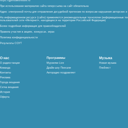
https://gpmsaleshouse.ru
При использовании материалов сайта гиперссылка на сайт обязательна
Адрес электронной почты для отправления досудебной претензии по вопросам нарушения авторских 
На информационном ресурсе (сайте) применяются рекомендательные технологии (информационные тех
пользователей сети «Интернет», находящихся на территории Российской Федерации)
Более подробная информация для правообладателей
Правила участия в акциях, конкурсах, играх
Политика конфиденциальности
Результаты СОУТ
О нас
Программы
Музыка
О радиостанции
Мурзилки Live
Новая музыка
Команда
Драйв-шоу Поехали
Плейлист
Контакты
Авторадио поздравляет
Реклама
Города вещания
Сетка вещания
История
Оферта