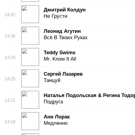
Дмитрий Колдун
14:42
Не Грусти
Леонид Агутин
14:36
Всё В Твоих Руках
Teddy Swims
14:29
Mr. Know It All
Сергей Лазарев
14:25
Танцуй
Наталья Подольская & Регина Тодо
14:21
Подруга
Ани Лорак
14:18
Медленно