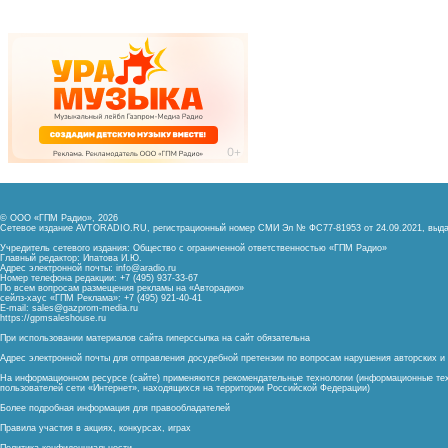
© ООО «ГПМ Радио», 2026
Сетевое издание AVTORADIO.RU, регистрационный номер
СМИ Эл № ФС77-81953 от 24.09.2021,
выда
Учредитель сетевого издания: Общество с ограниченной ответственностью «ГПМ Радио»
Главный редактор: Ипатова И.Ю.
Адрес электронной почты:
info@aradio.ru
Номер телефона редакции: +7 (495) 937-33-67
По всем вопросам размещения рекламы на «Авторадио»
сейлз-хаус «ГПМ Реклама»: +7 (495) 921-40-41
E-mail:
sales@gazprom-media.ru
https://gpmsaleshouse.ru
При использовании материалов сайта гиперссылка на сайт обязательна
Адрес электронной почты для отправления досудебной претензии по вопросам нарушения авторских 
На информационном ресурсе (сайте) применяются рекомендательные технологии (информационные тех
пользователей сети «Интернет», находящихся на территории Российской Федерации)
Более подробная информация для правообладателей
Правила участия в акциях, конкурсах, играх