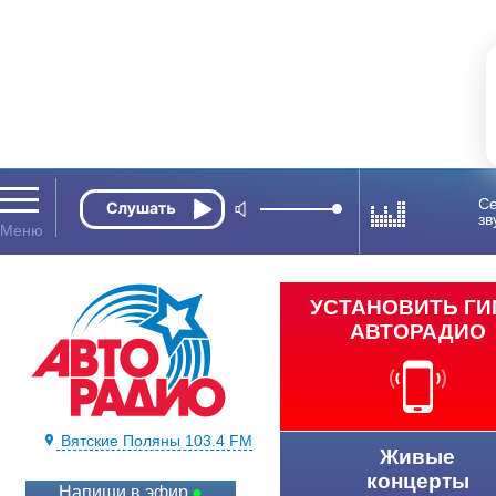
Се
зв
УСТАНОВИТЬ Г
АВТОРАДИО
Вятские Поляны 103.4 FM
Живые
концерты
Напиши в эфир