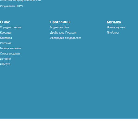
Политика конфиденциальности
Результаты СОУТ
О нас
Программы
Музыка
О радиостанции
Мурзилки Live
Новая музыка
Команда
Драйв-шоу Поехали
Плейлист
Контакты
Авторадио поздравляет
Реклама
Города вещания
Сетка вещания
История
Оферта