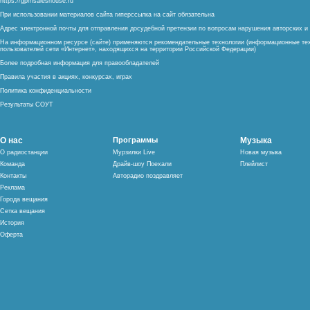
https://gpmsaleshouse.ru
При использовании материалов сайта гиперссылка на сайт обязательна
Адрес электронной почты для отправления досудебной претензии по вопросам нарушения авторских 
На информационном ресурсе (сайте) применяются рекомендательные технологии (информационные тех
пользователей сети «Интернет», находящихся на территории Российской Федерации)
Более подробная информация для правообладателей
Правила участия в акциях, конкурсах, играх
Политика конфиденциальности
Результаты СОУТ
О нас
Программы
Музыка
О радиостанции
Мурзилки Live
Новая музыка
Команда
Драйв-шоу Поехали
Плейлист
Контакты
Авторадио поздравляет
Реклама
Города вещания
Сетка вещания
История
Оферта