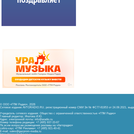
© ООО «ГПМ Радио», 2026
Сетевое издание AVTORADIO.RU, регистрационный номер
СМИ Эл № ФС77-81953 от 24.09.2021,
выда
Учредитель сетевого издания: Общество с ограниченной ответственностью «ГПМ Радио»
Главный редактор: Ипатова И.Ю.
Адрес электронной почты:
info@aradio.ru
Номер телефона редакции: +7 (495) 937-33-67
По всем вопросам размещения рекламы на «Авторадио»
сейлз-хаус «ГПМ Реклама»: +7 (495) 921-40-41
E-mail:
sales@gazprom-media.ru