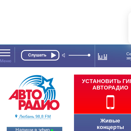
Се
зв
УСТАНОВИТЬ Г
АВТОРАДИО
Любань 98,8 FM
Живые
концерты
Напиши в эфир