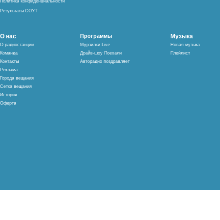
Политика конфиденциальности
Результаты СОУТ
О нас
Программы
Музыка
О радиостанции
Мурзилки Live
Новая музыка
Команда
Драйв-шоу Поехали
Плейлист
Контакты
Авторадио поздравляет
Реклама
Города вещания
Сетка вещания
История
Оферта