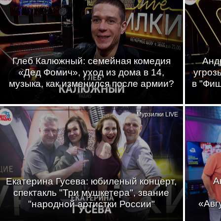
Глеб Калюжный: семейная комедия
Анд
«Дед Фомич», уход из дома в 14,
угроз
музыка, как изменился после армии?
в "Фи
Мурзилки LIVE
А
Екатерина Гусева: юбиленый концерт,
спектакль "Три мушкетера", звание
«Авг
"народной артистки России"