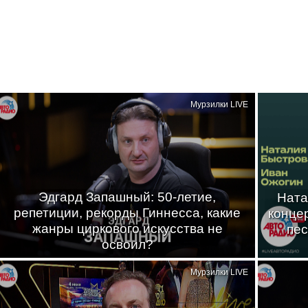
Мурзилки LIVE
Эдгард Запашный: 50-летие,
Ната
репетиции, рекорды Гиннесса, какие
конце
жанры циркового искусства не
пес
освоил?
Мурзилки LIVE