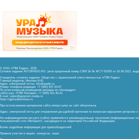
© ООО «ГПМ Радио», 2026
Сетевое издание AVTORADIO.RU, регистрационный номер
СМИ Эл № ФС77-81953 от 24.09.2021,
выда
Учредитель сетевого издания: Общество с ограниченной ответственностью «ГПМ Радио»
Главный редактор: Ипатова И.Ю.
Адрес электронной почты:
info@aradio.ru
Номер телефона редакции: +7 (495) 937-33-67
По всем вопросам размещения рекламы на «Авторадио»
сейлз-хаус «ГПМ Реклама»: +7 (495) 921-40-41
E-mail:
sales@gazprom-media.ru
https://gpmsaleshouse.ru
При использовании материалов сайта гиперссылка на сайт обязательна
Адрес электронной почты для отправления досудебной претензии по вопросам нарушения авторских 
На информационном ресурсе (сайте) применяются рекомендательные технологии (информационные тех
пользователей сети «Интернет», находящихся на территории Российской Федерации)
Более подробная информация для правообладателей
Правила участия в акциях, конкурсах, играх