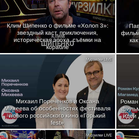
Клим Шипенко о фильме «Холоп 3»:
Пав
звездный каст, приключения,
фильма
историческая эпоха, съёмки на
как
корабле
Мурзилки LIVE
Михаил Пореченков и Оксана
Роман
Михеева об особенностях фестиваля
фильм
нового российского кино «Горький
идеи 
fest»
Мурзилки LIVE