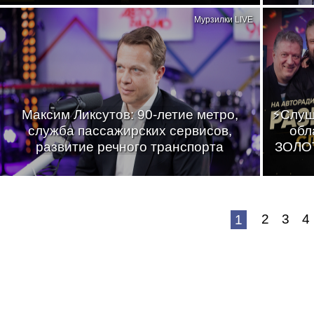
Мурзилки LIVE
Максим Ликсутов: 90-летие метро,
⚡Слуш
служба пассажирских сервисов,
обл
развитие речного транспорта
ЗОЛОТ
2
3
4
1