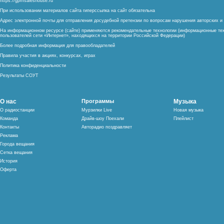
https://gpmsaleshouse.ru
При использовании материалов сайта гиперссылка на сайт обязательна
Адрес электронной почты для отправления досудебной претензии по вопросам нарушения авторских 
На информационном ресурсе (сайте) применяются рекомендательные технологии (информационные тех
пользователей сети «Интернет», находящихся на территории Российской Федерации)
Более подробная информация для правообладателей
Правила участия в акциях, конкурсах, играх
Политика конфиденциальности
Результаты СОУТ
О нас
Программы
Музыка
О радиостанции
Мурзилки Live
Новая музыка
Команда
Драйв-шоу Поехали
Плейлист
Контакты
Авторадио поздравляет
Реклама
Города вещания
Сетка вещания
История
Оферта