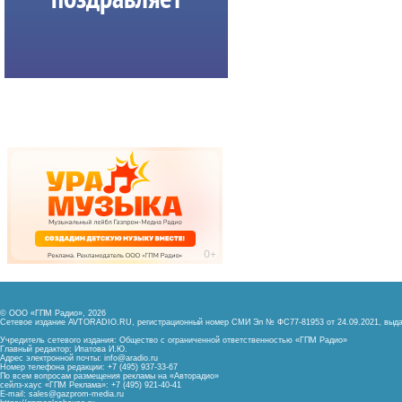
© ООО «ГПМ Радио», 2026
Сетевое издание AVTORADIO.RU, регистрационный номер
СМИ Эл № ФС77-81953 от 24.09.2021,
выда
Учредитель сетевого издания: Общество с ограниченной ответственностью «ГПМ Радио»
Главный редактор: Ипатова И.Ю.
Адрес электронной почты:
info@aradio.ru
Номер телефона редакции: +7 (495) 937-33-67
По всем вопросам размещения рекламы на «Авторадио»
сейлз-хаус «ГПМ Реклама»: +7 (495) 921-40-41
E-mail:
sales@gazprom-media.ru