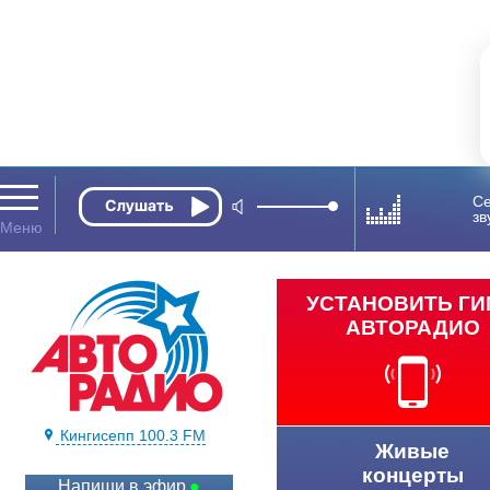
Се
зв
УСТАНОВИТЬ Г
АВТОРАДИО
Кингисепп 100.3 FM
Живые
концерты
Напиши в эфир