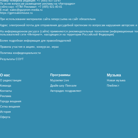
Номер телефона редакции: +7 (495) 937-33-67
По всем вопросам размещения рекламы на «Авторадио»
сейлз-хаус «ГПМ Реклама»: +7 (495) 921-40-41
E-mail:
sales@gazprom-media.ru
https://gpmsaleshouse.ru
При использовании материалов сайта гиперссылка на сайт обязательна
Адрес электронной почты для отправления досудебной претензии по вопросам нарушения авторских 
На информационном ресурсе (сайте) применяются рекомендательные технологии (информационные тех
пользователей сети «Интернет», находящихся на территории Российской Федерации)
Более подробная информация для правообладателей
Правила участия в акциях, конкурсах, играх
Политика конфиденциальности
Результаты СОУТ
О нас
Программы
Музыка
О радиостанции
Мурзилки Live
Новая музыка
Команда
Драйв-шоу Поехали
Плейлист
Контакты
Авторадио поздравляет
Реклама
Города вещания
Сетка вещания
История
Оферта