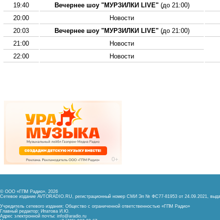
19:40
Вечернее шоу "МУРЗИЛКИ LIVE"
(до 21:00)
20:00
Новости
20:03
Вечернее шоу "МУРЗИЛКИ LIVE"
(до 21:00)
21:00
Новости
22:00
Новости
© ООО «ГПМ Радио», 2026
Сетевое издание AVTORADIO.RU, регистрационный номер
СМИ Эл № ФС77-81953 от 24.09.2021,
выда
Учредитель сетевого издания: Общество с ограниченной ответственностью «ГПМ Радио»
Главный редактор: Ипатова И.Ю.
Адрес электронной почты:
info@aradio.ru