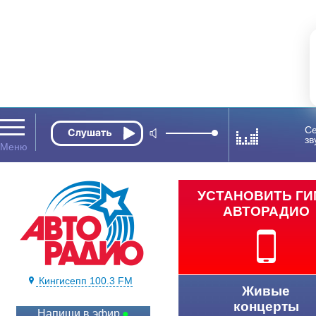
Се
зв
УСТАНОВИТЬ Г
АВТОРАДИО
Кингисепп 100.3 FM
Живые
концерты
Напиши в эфир