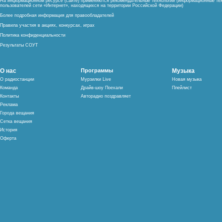
На информационном ресурсе (сайте) применяются рекомендательные технологии (информационные тех
пользователей сети «Интернет», находящихся на территории Российской Федерации)
Более подробная информация для правообладателей
Правила участия в акциях, конкурсах, играх
Политика конфиденциальности
Результаты СОУТ
О нас
Программы
Музыка
О радиостанции
Мурзилки Live
Новая музыка
Команда
Драйв-шоу Поехали
Плейлист
Контакты
Авторадио поздравляет
Реклама
Города вещания
Сетка вещания
История
Оферта