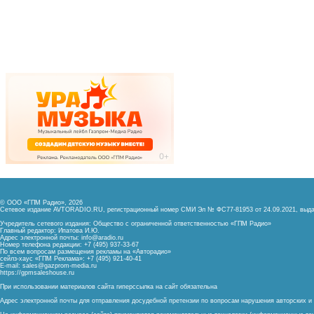
© ООО «ГПМ Радио», 2026
Сетевое издание AVTORADIO.RU, регистрационный номер
СМИ Эл № ФС77-81953 от 24.09.2021,
выда
Учредитель сетевого издания: Общество с ограниченной ответственностью «ГПМ Радио»
Главный редактор: Ипатова И.Ю.
Адрес электронной почты:
info@aradio.ru
Номер телефона редакции: +7 (495) 937-33-67
По всем вопросам размещения рекламы на «Авторадио»
сейлз-хаус «ГПМ Реклама»: +7 (495) 921-40-41
E-mail:
sales@gazprom-media.ru
https://gpmsaleshouse.ru
При использовании материалов сайта гиперссылка на сайт обязательна
Адрес электронной почты для отправления досудебной претензии по вопросам нарушения авторских 