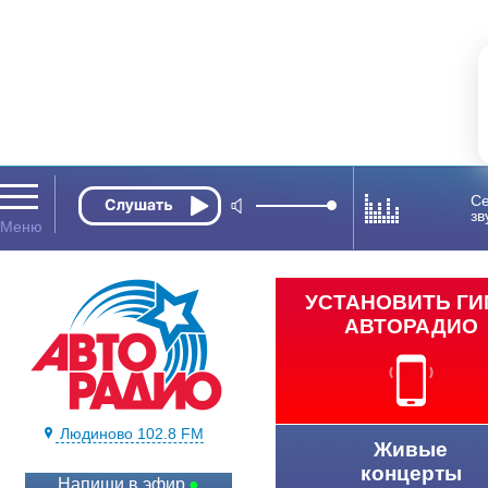
Се
зв
УСТАНОВИТЬ Г
АВТОРАДИО
Людиново 102.8 FM
Живые
концерты
Напиши в эфир