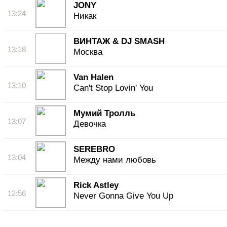
JONY
13:24
Никак
ВИНТАЖ & DJ SMASH
13:18
Москва
Van Halen
13:10
Can't Stop Lovin' You
Мумий Тролль
13:07
Девочка
SEREBRO
13:04
Между нами любовь
Rick Astley
12:56
Never Gonna Give You Up