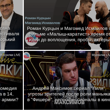
ксана
Роман Курцын и Магомед Исмаилов 
естиваля
фильме «Малыш-каратист»:время о
Горький
идеи до воплощения, пробы, актеры
Мурзилки LIVE
Мурзилки LI
комедия
Андрей Максимов:сериал "Лиля",
 в 14,
угрозы зрителей после роли маньяк
е армии?
в "Фишере", непрофессионалы в кин