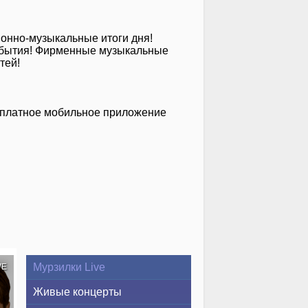
ионно-музыкальные итоги дня!
 события! Фирменные музыкальные
тей!
сплатное мобильное приложение
Мурзилки Live
VE
Живые концерты