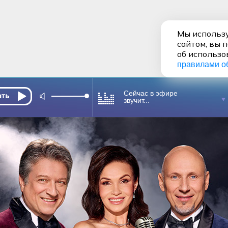
Мы использу
сайтом, вы 
об использо
правилами о
Сейчас в эфире
звучит...