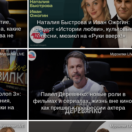
тие,
Наталия Быстрова и Иван Ожогин:
а, какие
концерт «Истории любви», культовы
ва не
песни, мюзикл на «Руки вверх!»
Мурзилки LIVE
Мурзилки LI
лоп 3»:
Павел Деревянко: новые роли в
ния,
фильмах и сериалах, жизнь вне кино
ки на
как пришел к профессии актера
Мурзилки LIVE
Мурзилки LI