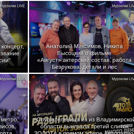
Мурзилки LIVE
Мурзилки LI
Анатолий Максимов, Никита
 концерт,
Высоцкий о фильме
 звание
«Август»:актерский состав, работа
сии"
Безрукова, детали и лес
Мурзилки LIVE
Мурзилки LI
 метро,
⚡Слушательница из из Владимирско
висов,
области выиграла третий слиток
порта
ЗОЛОТА в прямом эфире Авторадио