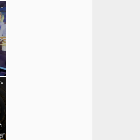
VE
VE
й
!