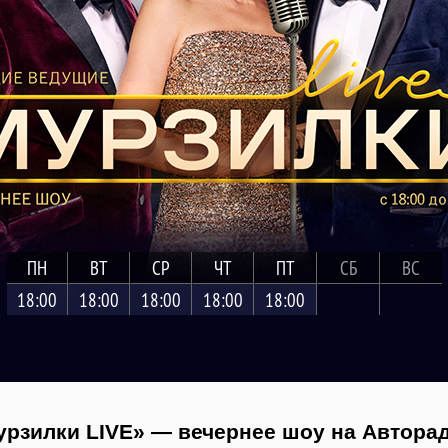
ПН
ВТ
СР
ЧТ
ПТ
СБ
ВС
18:00
18:00
18:00
18:00
18:00
рзилки LIVE» — вечернее шоу на Автора