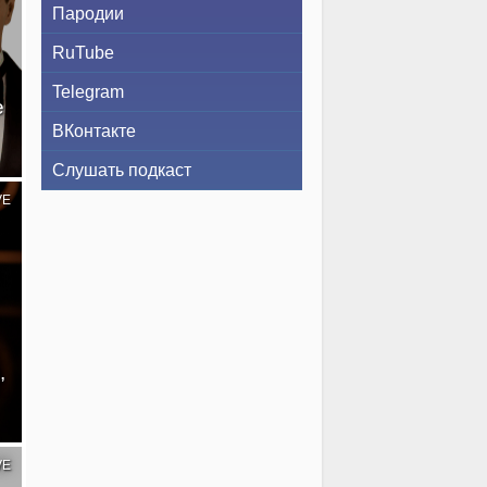
Пародии
RuTube
Telegram
е
ВКонтакте
Слушать подкаст
VE
,
VE