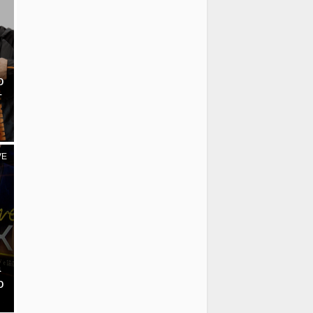
о
т
VE
а
о