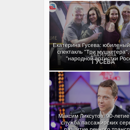
Екатерина Гусева: юбиленый
спектакль "Три мушкетера",
"народной артистки Рос
Максим Ликсутов: 90-летие
служба пассажирских сер
развитие речного транс