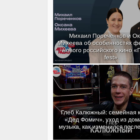
Михаил Пореченков и О
Михеева об особенностях ф
нового российского кино «
fest»
Глеб Калюжный: семейная 
«Дед Фомич», уход из дома
музыка, как изменился посл