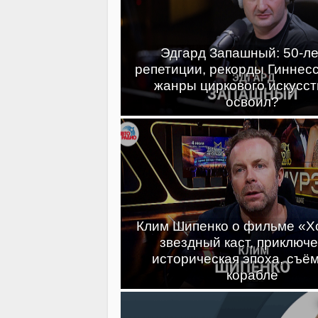
Эдгард Запашный: 50-ле
репетиции, рекорды Гиннесс
жанры циркового искусст
освоил?
Клим Шипенко о фильме «Хо
звездный каст, приключе
историческая эпоха, съём
корабле