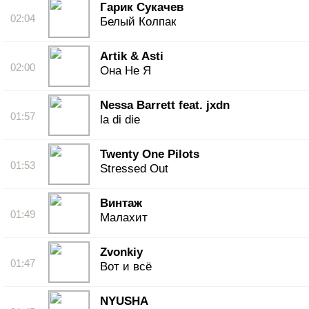
Гарик Сукачев
02:04
Белый Колпак
Artik & Asti
02:00
Она Не Я
Nessa Barrett feat. jxdn
01:57
la di die
Twenty One Pilots
01:53
Stressed Out
Винтаж
01:49
Малахит
Zvonkiy
01:47
Вот и всё
NYUSHA