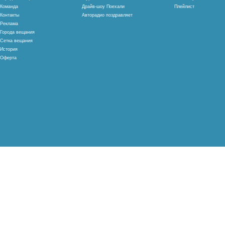
Команда
Драйв-шоу Поехали
Плейлист
Контакты
Авторадио поздравляет
Реклама
Города вещания
Сетка вещания
История
Оферта