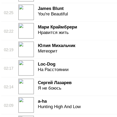
James Blunt
02:25
You're Beautiful
Мари Краймбрери
02:22
Нравится жить
Юлия Михальчик
02:19
Метеорит
Loc-Dog
02:17
На Расстоянии
Сергей Лазарев
02:14
Я не боюсь
a-ha
02:09
Hunting High And Low