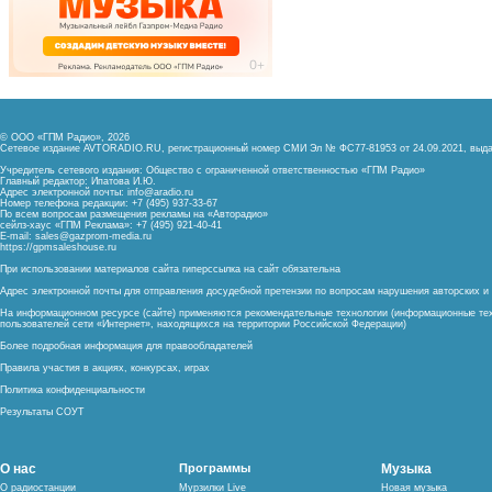
© ООО «ГПМ Радио», 2026
Сетевое издание AVTORADIO.RU, регистрационный номер
СМИ Эл № ФС77-81953 от 24.09.2021,
выда
Учредитель сетевого издания: Общество с ограниченной ответственностью «ГПМ Радио»
Главный редактор: Ипатова И.Ю.
Адрес электронной почты:
info@aradio.ru
Номер телефона редакции: +7 (495) 937-33-67
По всем вопросам размещения рекламы на «Авторадио»
сейлз-хаус «ГПМ Реклама»: +7 (495) 921-40-41
E-mail:
sales@gazprom-media.ru
https://gpmsaleshouse.ru
При использовании материалов сайта гиперссылка на сайт обязательна
Адрес электронной почты для отправления досудебной претензии по вопросам нарушения авторских 
На информационном ресурсе (сайте) применяются рекомендательные технологии (информационные тех
пользователей сети «Интернет», находящихся на территории Российской Федерации)
Более подробная информация для правообладателей
Правила участия в акциях, конкурсах, играх
Политика конфиденциальности
Результаты СОУТ
О нас
Программы
Музыка
О радиостанции
Мурзилки Live
Новая музыка