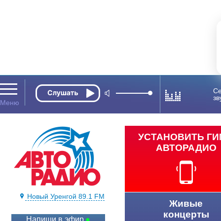
Се
зв
УСТАНОВИТЬ Г
АВТОРАДИО
Новый Уренгой 89.1 FM
Живые
концерты
Напиши в эфир