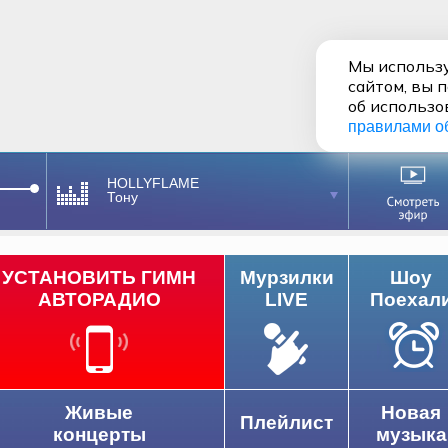
Мы использу
сайтом, вы 
об использо
правилами о
HOLLYFLAME
Тону
УСТАНОВИТЬ ГИМН
Мурзилки
Шоу
АВТОРАДИО
LIVE
Поехал
Живые
Новая
Плейлист
концерты
музыка