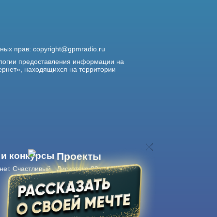
жных прав:
copyright@gpmradio.ru
логии предоставления информации на
ернет», находящихся на территории
 и конкурсы
Проекты
нег. Счастливый
Дискотека 80-х
Живые концерты
Журнал Авторадио
Авторадио
в смартфоне