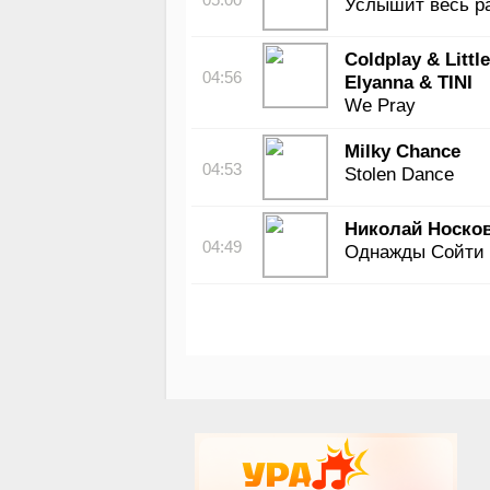
Услышит весь р
Coldplay & Litt
04:56
Elyanna & TINI
We Pray
Milky Chance
04:53
Stolen Dance
Николай Носко
04:49
Однажды Сойти