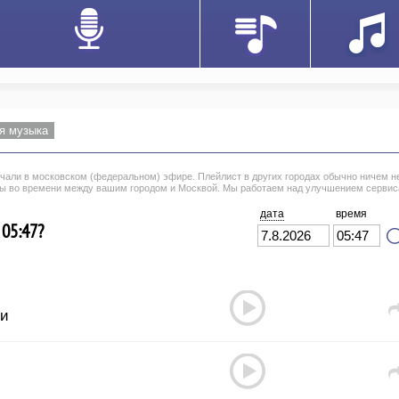
я музыка
вучали в московском (федеральном) эфире. Плейлист в других городах обычно ничем н
цы во времени между вашим городом и Москвой. Мы работаем над улучшением сервис
дата
время
 05:47?
си