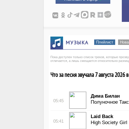
МУЗЫКА
Плейлист
Нова
Пока доступен только список треков, которые проз
отличается, а лишь смещается относительно разни
Что за песня звучала 7 августа 2026 в
Дима Билан
05:45
Полуночное Так
Laid Back
05:41
High Society Girl