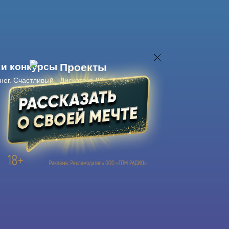
 и конкурсы
Проекты
нег. Счастливый
Дискотека 80-х
Живые концерты
Журнал Авторадио
Авторадио
в смартфоне