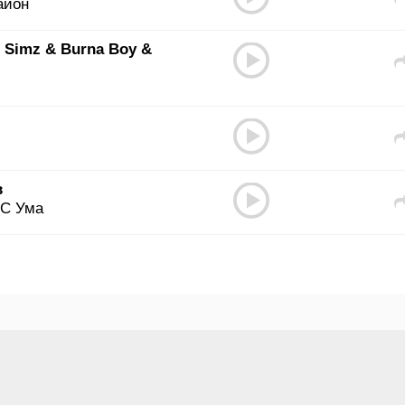
айон
le Simz & Burna Boy &
в
 С Ума