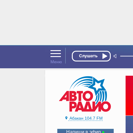
Абакан 104.7 FM
Напиши в эфир