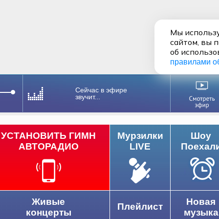
Мы использу
сайтом, вы 
об использо
правилами о
Сейчас в эфире
звучит...
УСТАНОВИТЬ ГИМН
Мурзилки
Шоу
АВТОРАДИО
LIVE
Поехал
Живые
Новая
Плейлист
концерты
музыка