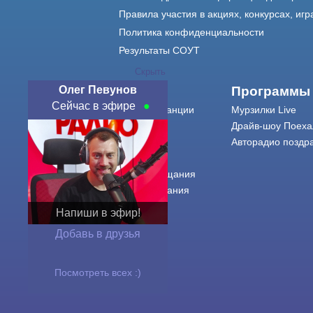
Правила участия в акциях, конкурсах, игр
Политика конфиденциальности
Результаты СОУТ
Скрыть
Олег Певунов
О нас
Программы
Сейчас в эфире
О радиостанции
Мурзилки Live
Команда
Драйв-шоу Поеха
Контакты
Авторадио поздр
Реклама
Города вещания
Сетка вещания
История
Напиши в эфир!
Оферта
Добавь в друзья
Посмотреть всех :)