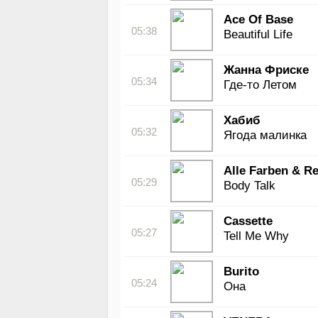
Ace Of Base
05:38
Beautiful Life
Жанна Фриске
05:34
Где-то Летом
Хабиб
05:32
Ягода малинка
Alle Farben & Re
05:29
Body Talk
Cassette
05:27
Tell Me Why
Burito
05:24
Она