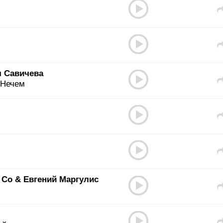
я Савичева
 Нечем
 Co & Евгений Маргулис