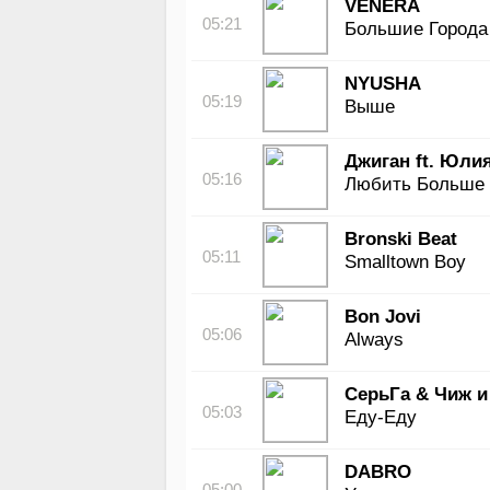
VENERA
05:21
Большие Города
NYUSHA
05:19
Выше
Джиган ft. Юли
05:16
Любить Больше
Bronski Beat
05:11
Smalltown Boy
Bon Jovi
05:06
Always
СерьГа & Чиж и
05:03
Еду-Еду
DABRO
05:00