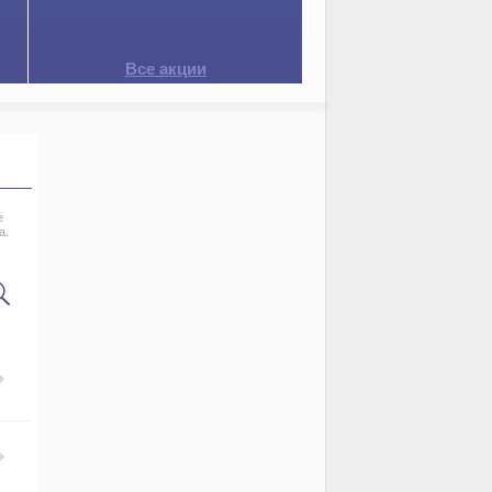
Все акции
е
а.