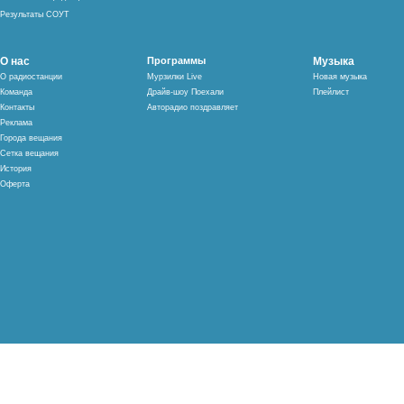
Результаты СОУТ
О нас
Программы
Музыка
О радиостанции
Мурзилки Live
Новая музыка
Команда
Драйв-шоу Поехали
Плейлист
Контакты
Авторадио поздравляет
Реклама
Города вещания
Сетка вещания
История
Оферта