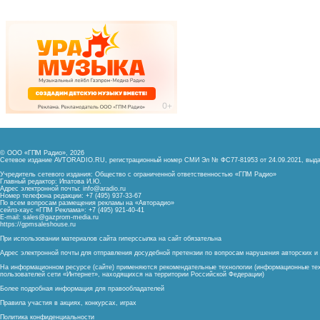
© ООО «ГПМ Радио», 2026
Сетевое издание AVTORADIO.RU, регистрационный номер
СМИ Эл № ФС77-81953 от 24.09.2021,
выда
Учредитель сетевого издания: Общество с ограниченной ответственностью «ГПМ Радио»
Главный редактор: Ипатова И.Ю.
Адрес электронной почты:
info@aradio.ru
Номер телефона редакции: +7 (495) 937-33-67
По всем вопросам размещения рекламы на «Авторадио»
сейлз-хаус «ГПМ Реклама»: +7 (495) 921-40-41
E-mail:
sales@gazprom-media.ru
https://gpmsaleshouse.ru
При использовании материалов сайта гиперссылка на сайт обязательна
Адрес электронной почты для отправления досудебной претензии по вопросам нарушения авторских 
На информационном ресурсе (сайте) применяются рекомендательные технологии (информационные тех
пользователей сети «Интернет», находящихся на территории Российской Федерации)
Более подробная информация для правообладателей
Правила участия в акциях, конкурсах, играх
Политика конфиденциальности