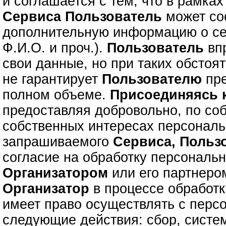
и соглашается с тем, что в рамках
Сервиса
Пользователь
может с
дополнительную информацию о се
Ф.И.О. и проч.).
Пользователь
впр
свои данные, но при таких обстоя
не гарантирует
Пользователю
пре
полном объеме.
Присоединяясь
предоставляя добровольно, по со
собственных интересах персонал
запрашиваемого
Сервиса,
Польз
согласие на обработку персональ
Организатором
или его партнером
Организатор
в процессе обработ
имеет право осуществлять с пер
следующие действия: сбор, систе