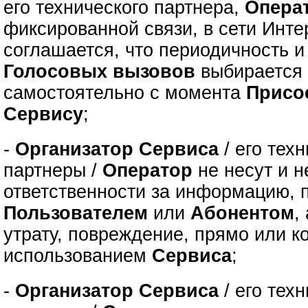
его технического партнера,
Опера
фиксированной связи, в сети Инте
соглашается, что периодичность 
Голосовых вызовов
выбираетс
самостоятельно с момента
Присо
Сервису
;
-
Организатор Сервиса
/ его тех
партнеры /
Оператор
не несут и н
ответственности за информацию, 
Пользователем
или
Абонентом
,
утрату, повреждение, прямо или к
использованием
Сервиса
;
-
Организатор Сервиса
/ его тех