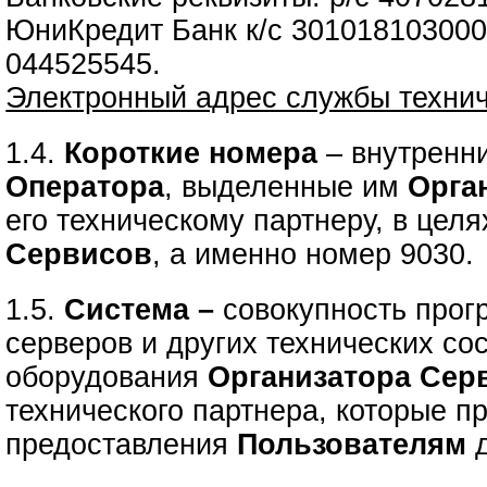
ЮниКредит Банк к/с 30101810300
044525545.
Электронный адрес службы техни
1.4.
Короткие номера
– внутренн
Оператора
, выделенные им
Орга
его техническому партнеру, в цел
Сервисов
, а именно номер 9030.
1.5.
Система –
совокупность прог
серверов и других технических с
оборудования
Организатора Сер
технического партнера, которые п
предоставления
Пользователям
д