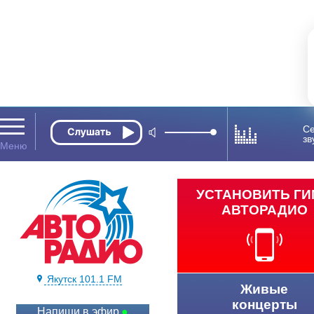
Се
зв
УСТАНОВИТЬ Г
АВТОРАДИО
Якутск 101.1 FM
Живые
концерты
Напиши в эфир