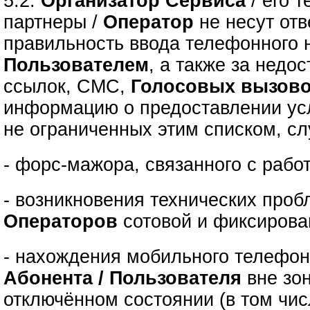
5.2.
Организатор Сервиса
/ его 
партнеры /
Оператор
не несут отв
правильность ввода телефонного 
Пользователем
, а также за недо
ссылок, СМС,
Голосовых вызов
информацию о предоставлении усл
не ограниченных этим списком, сл
- форс-мажора, связанного с рабо
- возникновения технических проб
Операторов
сотовой и фиксирова
- нахождения мобильного телефон
Абонента / Пользователя
вне зо
отключённом состоянии (в том чис