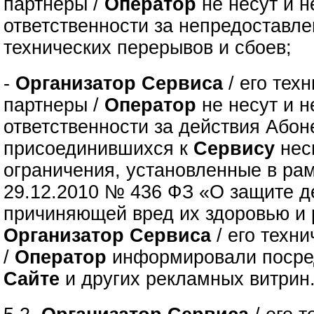
партнеры /
Оператор
не несут и н
ответственности за непредоставле
технических перерывов и сбоев;
-
Организатор Сервиса
/ его тех
партнеры /
Оператор
не несут и н
ответственности за действия Абон
присоединившихся к
Сервису
нес
ограничения, установленные в рам
29.12.2010 № 436 ФЗ «О защите д
причиняющей вред их здоровью и 
Организатор Сервиса
/ его техн
/
Оператор
информировали посре
Сайте
и других рекламных витрин