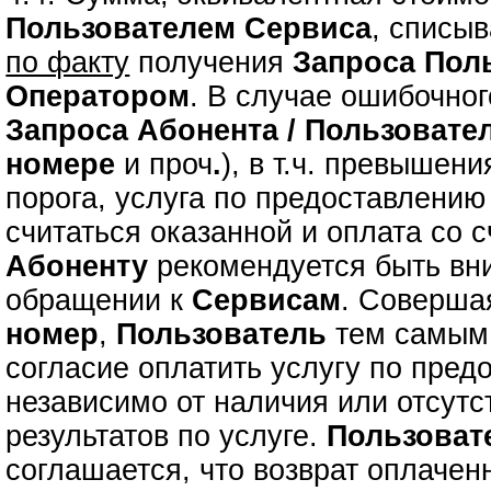
Пользователем Сервиса
, списыв
по факту
получения
Запроса
Пол
Оператором
. В случае ошибочно
Запроса
Абонента / Пользовате
номере
и проч
.
), в т.ч. превышен
порога, услуга по предоставлени
считаться оказанной и оплата со с
Абоненту
рекомендуется быть вн
обращении к
Сервисам
. Соверш
номер
,
Пользователь
тем самым 
согласие оплатить услугу по пре
независимо от наличия или отсутс
результатов по услуге.
Пользоват
соглашается, что возврат оплаче