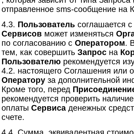
, которая зависит от типа Запроса
отправленное sms-сообщение на К
4.3.
Пользователь
соглашается с 
Сервисов
может изменяться
Орг
по согласованию с
Оператором
. 
тем, как совершить
Запрос
на
Ко
Пользователю
рекомендуется изу
4.2. настоящего Соглашения или о
Оператору
за дополнительной ин
Кроме того, перед
Присоединени
рекомендуется проверить наличие
оплаты
Сервиса
денежных средст
счете.
4.4. Сумма, эквивалентная стоимо