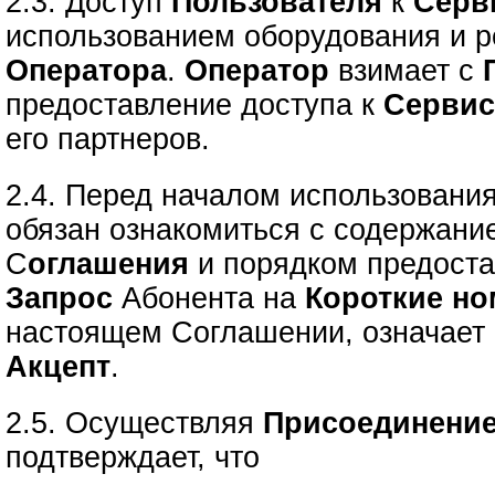
2.3. Доступ
Пользователя
к
Серв
использованием оборудования и р
Оператора
.
Оператор
взимает с
предоставление доступа к
Серви
его партнеров.
2.4. Перед началом использовани
обязан ознакомиться с содержани
С
оглашения
и порядком предост
Запрос
Абонента на
Короткие но
настоящем Соглашении, означает 
Акцепт
.
2.5. Осуществляя
Присоединение
подтверждает, что