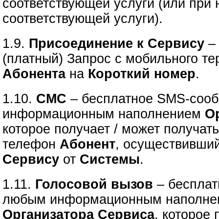
соответствующей услуги (или при
соответствующей услуги).
1.9.
Присоединение к Сервису
–
(платный) Запрос с мобильного т
Абонента
на
Короткий номер
.
1.10.
СМС
– бесплатное SMS-соо
информационным наполнением
О
которое получает / может получат
телефон
Абонент
, осуществивши
Сервису
от
Системы
.
1.11.
Голосовой вызов
– бесплат
любым информационным наполне
Организатора Сервиса
, которое 