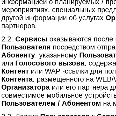
информацией о планируемых / пр
мероприятиях, специальных предл
другой информации об услугах
Ор
партнеров.
2.2.
Сервисы
оказываются после
Пользователя
посредством отпр
Абоненту
, указанному
Пользова
или
Голосового вызова
, содерж
Контент
или
WAP -ссылки для по
Контента
, размещенного на WEB/
Организатора
или его партнера д
совместимое мобильное устройст
Пользователем / Абонентом
на м