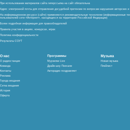
При использовании материалов сайта гиперссылка на сайт обязательна
Адрес электронной почты для отправления досудебной претензии по вопросам нарушения авторских 
На информационном ресурсе (сайте) применяются рекомендательные технологии (информационные тех
пользователей сети «Интернет», находящихся на территории Российской Федерации)
Более подробная информация для правообладателей
Правила участия в акциях, конкурсах, играх
Политика конфиденциальности
Результаты СОУТ
О нас
Программы
Музыка
О радиостанции
Мурзилки Live
Новая музыка
Команда
Драйв-шоу Поехали
Плейлист
Контакты
Авторадио поздравляет
Реклама
Города вещания
Сетка вещания
История
Оферта