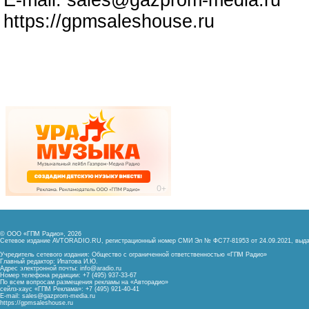
E-mail:
sales@gazprom-media.ru
https://gpmsaleshouse.ru
© ООО «ГПМ Радио», 2026
Сетевое издание AVTORADIO.RU, регистрационный номер
СМИ Эл № ФС77-81953 от 24.09.2021,
выда
Учредитель сетевого издания: Общество с ограниченной ответственностью «ГПМ Радио»
Главный редактор: Ипатова И.Ю.
Адрес электронной почты:
info@aradio.ru
Номер телефона редакции: +7 (495) 937-33-67
По всем вопросам размещения рекламы на «Авторадио»
сейлз-хаус «ГПМ Реклама»: +7 (495) 921-40-41
E-mail:
sales@gazprom-media.ru
https://gpmsaleshouse.ru