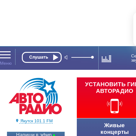
Се
зв
УСТАНОВИТЬ Г
АВТОРАДИО
Якутск 101.1 FM
Живые
концерты
Напиши в эфир