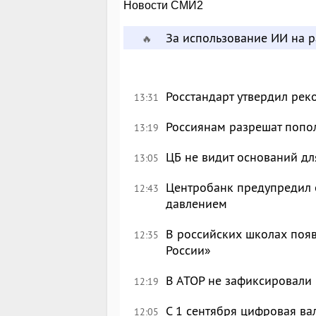
Новости СМИ2
За использование ИИ на 
🔥
Росстандарт утвердил рек
13:31
Россиянам разрешат попол
13:19
ЦБ не видит оснований дл
13:05
Центробанк предупредил 
12:43
давлением
В российских школах появ
12:35
России»
В АТОР не зафиксировали 
12:19
С 1 сентября цифровая ва
12:05