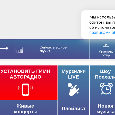
Мы использу
сайтом, вы 
об использо
правилами о
Сейчас в эфире
звучит...
УСТАНОВИТЬ ГИМН
Мурзилки
Шоу
АВТОРАДИО
LIVE
Поехал
Живые
Новая
Плейлист
концерты
музыка