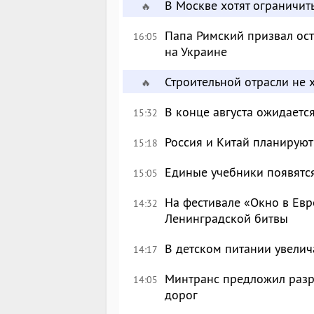
В Москве хотят ограничит
🔥
Папа Римский призвал ост
16:05
на Украине
Строительной отрасли не 
🔥
В конце августа ожидаетс
15:32
Россия и Китай планируют
15:18
Единые учебники появятся
15:05
На фестивале «Окно в Евр
14:32
Ленинградской битвы
В детском питании увелич
14:17
Минтранс предложил разр
14:05
дорог