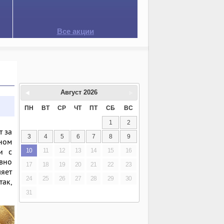
Все акции
Август
2026
ПН
ВТ
СР
ЧТ
ПТ
СБ
ВС
1
2
т за
3
4
5
6
7
8
9
ном
и с
10
11
12
13
14
15
16
вно
17
18
19
20
21
22
23
ляет
24
25
26
27
28
29
30
так,
31