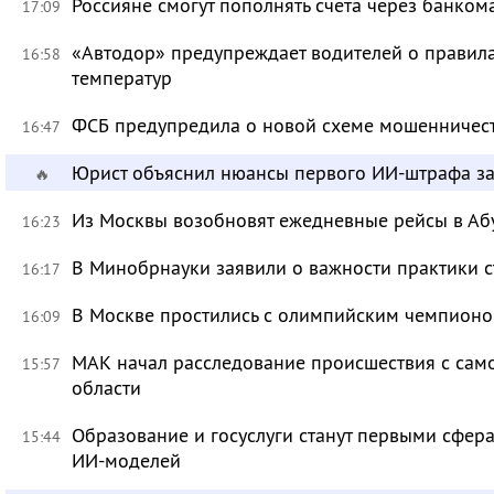
Россияне смогут пополнять счета через банком
17:09
«Автодор» предупреждает водителей о правила
16:58
температур
ФСБ предупредила о новой схеме мошенничест
16:47
Юрист объяснил нюансы первого ИИ-штрафа з
🔥
Из Москвы возобновят ежедневные рейсы в Аб
16:23
В Минобрнауки заявили о важности практики с
16:17
В Москве простились с олимпийским чемпион
16:09
МАК начал расследование происшествия с само
15:57
области
Образование и госуслуги станут первыми сфер
15:44
ИИ-моделей