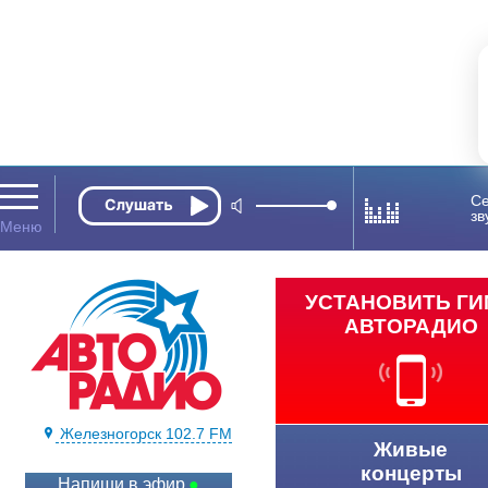
Се
зв
УСТАНОВИТЬ Г
АВТОРАДИО
Железногорск 102.7 FM
Живые
концерты
Напиши в эфир