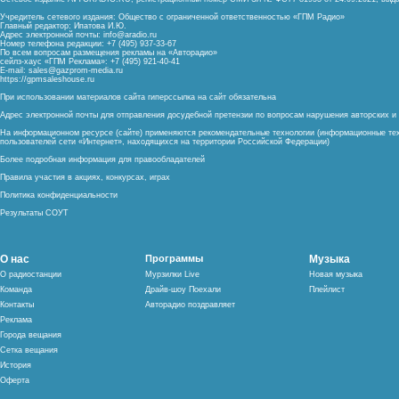
Учредитель сетевого издания: Общество с ограниченной ответственностью «ГПМ Радио»
Главный редактор: Ипатова И.Ю.
Адрес электронной почты:
info@aradio.ru
Номер телефона редакции: +7 (495) 937-33-67
По всем вопросам размещения рекламы на «Авторадио»
сейлз-хаус «ГПМ Реклама»: +7 (495) 921-40-41
E-mail:
sales@gazprom-media.ru
https://gpmsaleshouse.ru
При использовании материалов сайта гиперссылка на сайт обязательна
Адрес электронной почты для отправления досудебной претензии по вопросам нарушения авторских 
На информационном ресурсе (сайте) применяются рекомендательные технологии (информационные тех
пользователей сети «Интернет», находящихся на территории Российской Федерации)
Более подробная информация для правообладателей
Правила участия в акциях, конкурсах, играх
Политика конфиденциальности
Результаты СОУТ
О нас
Программы
Музыка
О радиостанции
Мурзилки Live
Новая музыка
Команда
Драйв-шоу Поехали
Плейлист
Контакты
Авторадио поздравляет
Реклама
Города вещания
Сетка вещания
История
Оферта