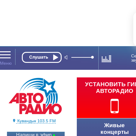
Се
зв
УСТАНОВИТЬ Г
АВТОРАДИО
Кувандык 103.5 FM
Живые
концерты
Напиши в эфир