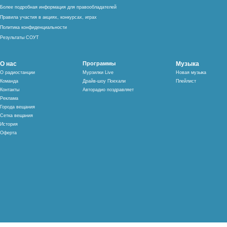
Более подробная информация для правообладателей
Правила участия в акциях, конкурсах, играх
Политика конфиденциальности
Результаты СОУТ
О нас
Программы
Музыка
О радиостанции
Мурзилки Live
Новая музыка
Команда
Драйв-шоу Поехали
Плейлист
Контакты
Авторадио поздравляет
Реклама
Города вещания
Сетка вещания
История
Оферта