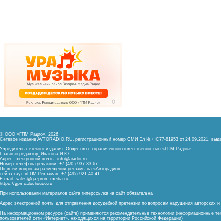
© ООО «ГПМ Радио», 2026
Сетевое издание AVTORADIO.RU, регистрационный номер
СМИ Эл № ФС77-81953 от 24.09.2021,
выда
Учредитель сетевого издания: Общество с ограниченной ответственностью «ГПМ Радио»
Главный редактор: Ипатова И.Ю.
Адрес электронной почты:
info@aradio.ru
Номер телефона редакции: +7 (495) 937-33-67
По всем вопросам размещения рекламы на «Авторадио»
сейлз-хаус «ГПМ Реклама»: +7 (495) 921-40-41
E-mail:
sales@gazprom-media.ru
https://gpmsaleshouse.ru
При использовании материалов сайта гиперссылка на сайт обязательна
Адрес электронной почты для отправления досудебной претензии по вопросам нарушения авторских 
На информационном ресурсе (сайте) применяются рекомендательные технологии (информационные тех
пользователей сети «Интернет», находящихся на территории Российской Федерации)