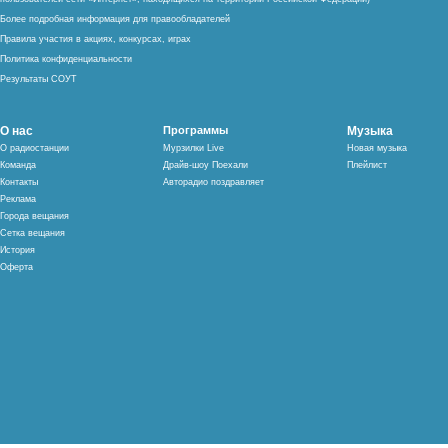
Более подробная информация для правообладателей
Правила участия в акциях, конкурсах, играх
Политика конфиденциальности
Результаты СОУТ
О нас
Программы
Музыка
О радиостанции
Мурзилки Live
Новая музыка
Команда
Драйв-шоу Поехали
Плейлист
Контакты
Авторадио поздравляет
Реклама
Города вещания
Сетка вещания
История
Оферта