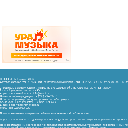
© ООО «ГПМ Радио», 2026
Сетевое издание AVTORADIO.RU, регистрационный номер
СМИ Эл № ФС77-81953 от 24.09.2021,
выда
Учредитель сетевого издания: Общество с ограниченной ответственностью «ГПМ Радио»
Главный редактор: Ипатова И.Ю.
Адрес электронной почты:
info@aradio.ru
Номер телефона редакции: +7 (495) 937-33-67
По всем вопросам размещения рекламы на «Авторадио»
сейлз-хаус «ГПМ Реклама»: +7 (495) 921-40-41
E-mail:
sales@gazprom-media.ru
https://gpmsaleshouse.ru
При использовании материалов сайта гиперссылка на сайт обязательна
Адрес электронной почты для отправления досудебной претензии по вопросам нарушения авторских 
На информационном ресурсе (сайте) применяются рекомендательные технологии (информационные тех
пользователей сети «Интернет», находящихся на территории Российской Федерации)