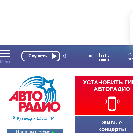
Се
зв
УСТАНОВИТЬ Г
АВТОРАДИО
Кувандык 103.5 FM
Живые
концерты
Напиши в эфир