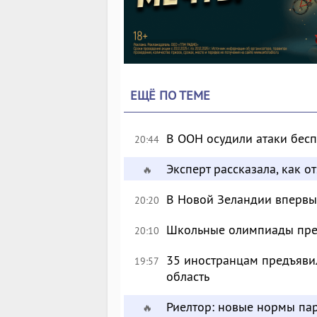
ЕЩЁ ПО ТЕМЕ
В ООН осудили атаки бес
20:44
Эксперт рассказала, как 
🔥
В Новой Зеландии впервые
20:20
Школьные олимпиады пре
20:10
35 иностранцам предъявил
19:57
область
Риелтор: новые нормы пар
🔥