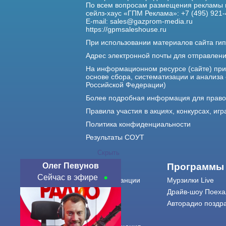
По всем вопросам размещения рекламы 
сейлз-хаус «ГПМ Реклама»: +7 (495) 921-
E-mail:
sales@gazprom-media.ru
https://gpmsaleshouse.ru
При использовании материалов сайта гип
Адрес электронной почты для отправлен
На информационном ресурсе (сайте) пр
основе сбора, систематизации и анализа
Российской Федерации)
Более подробная информация для прав
Правила участия в акциях, конкурсах, игр
Политика конфиденциальности
Результаты СОУТ
Скрыть
Олег Певунов
О нас
Программы
Сейчас в эфире
О радиостанции
Мурзилки Live
Команда
Драйв-шоу Поеха
Контакты
Авторадио поздр
Реклама