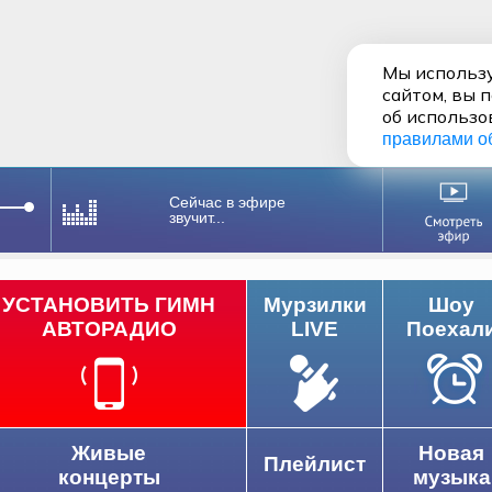
Мы использу
сайтом, вы 
об использо
правилами о
Сейчас в эфире
звучит...
УСТАНОВИТЬ ГИМН
Мурзилки
Шоу
АВТОРАДИО
LIVE
Поехал
Живые
Новая
Плейлист
концерты
музыка