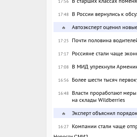
В старших классах поменя
17:56
В России вернулись к об
17:48
Автоэксперт оценил новы
🔥
Почти половина водителе
17:25
Россияне стали чаще экон
17:17
В МИД упрекнули Армению
17:08
Более шести тысяч перво
16:56
Власти проработают меры
16:48
на склады Wildberries
Эксперт объяснил порядо
🔥
Компании стали чаще отпр
16:27
Новости СМИ2