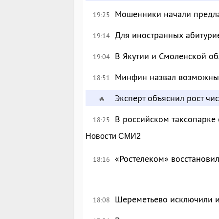
Мошенники начали предлаг
19:25
Для иностранных абитурие
19:14
В Якутии и Смоленской об
19:04
Минфин назвал возможны
18:51
Эксперт объяснил рост чи
🔥
В российском таксопарке
18:25
Новости СМИ2
«Ростелеком» восстановил
18:16
Шереметьево исключили и
18:08