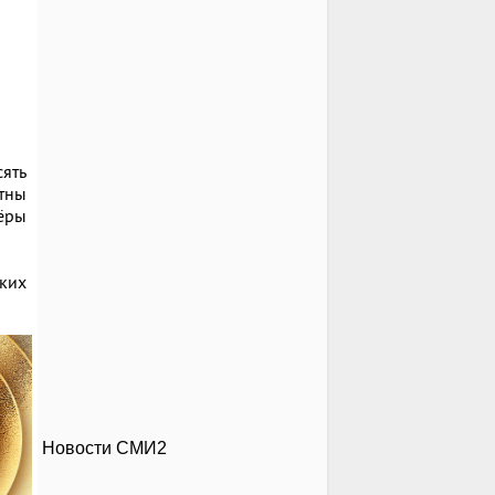
ять
стны
ёры
ких
Новости СМИ2