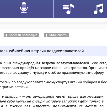
Новости Авторадио
Автоновости
вала юбилейная встреча воздухоплавателей
ла 30-я Международная встреча воздухоплавателей. Уже сег
 фестиваля пройдёт массовое свечение аэростатов. Организа
етовое шоу, живую музыку и особую праздничную атмосферу.
России по воздухоплавательному спорту Евгений Чубаров в бе
ограмме встречи.
 в крепости — это центральное место города для массовых
ьте себе мыльные пузыри, которые запускают дети, только в
ом в тысячи раз. Аэростаты поднимаются на высоту до