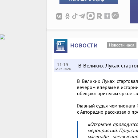
НОВОСТИ
Новости часа
В Великих Луках старто
11:19
12.06.2026
В Великих Луках стартова
вечером впервые в истории
обещают зрителям яркое св
Главный судья чемпионата 
с Авторадио рассказал о пр
«Открытие проводится
мероприятий. Представ
масштабе, увеличенн