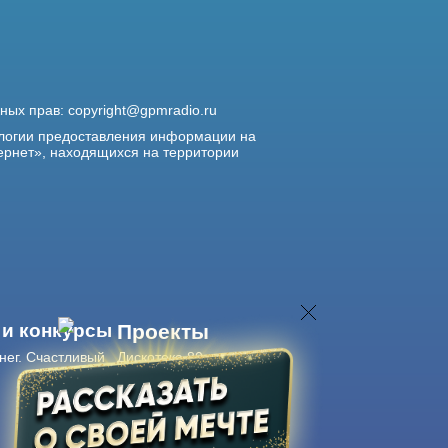
жных прав:
copyright@gpmradio.ru
логии предоставления информации на
ернет», находящихся на территории
 и конкурсы
Проекты
нег. Счастливый
Дискотека 80-х
Живые концерты
Журнал Авторадио
Авторадио
в смартфоне