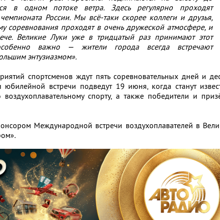
ся в одном потоке ветра. Здесь регулярно проходят
 чемпионата России.
Мы всё-таки скорее коллеги и друзья,
му соревнования проходят в очень дружеской атмосфере, и
рече. Великие Луки уже в тридцатый раз принимают этот
особенно важно — жители города всегда встречают
большим энтузиазмом».
иятий спортсменов ждут пять соревновательных дней и дес
и юбилейной встречи подведут 19 июня, когда станут изве
 воздухоплавательному спорту, а также победители и приз
понсором Международной встречи воздухоплавателей в Вели
ром».