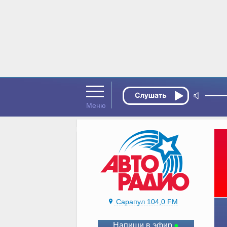
Сарапул 104,0 FM
Напиши в эфир