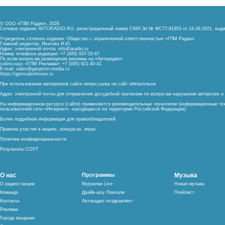
© ООО «ГПМ Радио», 2026
Сетевое издание AVTORADIO.RU, регистрационный номер
СМИ Эл № ФС77-81953 от 24.09.2021,
выда
Учредитель сетевого издания: Общество с ограниченной ответственностью «ГПМ Радио»
Главный редактор: Ипатова И.Ю.
Адрес электронной почты:
info@aradio.ru
Номер телефона редакции: +7 (495) 937-33-67
По всем вопросам размещения рекламы на «Авторадио»
сейлз-хаус «ГПМ Реклама»: +7 (495) 921-40-41
E-mail:
sales@gazprom-media.ru
https://gpmsaleshouse.ru
При использовании материалов сайта гиперссылка на сайт обязательна
Адрес электронной почты для отправления досудебной претензии по вопросам нарушения авторских 
На информационном ресурсе (сайте) применяются рекомендательные технологии (информационные тех
пользователей сети «Интернет», находящихся на территории Российской Федерации)
Более подробная информация для правообладателей
Правила участия в акциях, конкурсах, играх
Политика конфиденциальности
Результаты СОУТ
О нас
Программы
Музыка
О радиостанции
Мурзилки Live
Новая музыка
Команда
Драйв-шоу Поехали
Плейлист
Контакты
Авторадио поздравляет
Реклама
Города вещания