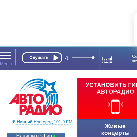
Се
зв
УСТАНОВИТЬ Г
АВТОРАДИО
Нижний Новгород 101.9 FM
Живые
концерты
Напиши в эфир