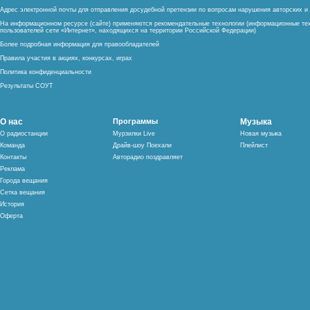
Адрес электронной почты для отправления досудебной претензии по вопросам нарушения авторских 
На информационном ресурсе (сайте) применяются рекомендательные технологии (информационные тех
пользователей сети «Интернет», находящихся на территории Российской Федерации)
Более подробная информация для правообладателей
Правила участия в акциях, конкурсах, играх
Политика конфиденциальности
Результаты СОУТ
О нас
Программы
Музыка
О радиостанции
Мурзилки Live
Новая музыка
Команда
Драйв-шоу Поехали
Плейлист
Контакты
Авторадио поздравляет
Реклама
Города вещания
Сетка вещания
История
Оферта