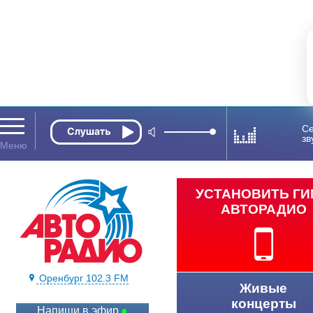
Се
зв
УСТАНОВИТЬ Г
АВТОРАДИО
Оренбург 102.3 FM
Живые
концерты
Напиши в эфир