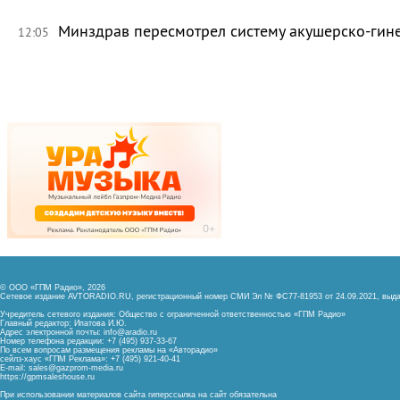
Минздрав пересмотрел систему акушерско-ги
12:05
© ООО «ГПМ Радио», 2026
Сетевое издание AVTORADIO.RU, регистрационный номер
СМИ Эл № ФС77-81953 от 24.09.2021,
выда
Учредитель сетевого издания: Общество с ограниченной ответственностью «ГПМ Радио»
Главный редактор: Ипатова И.Ю.
Адрес электронной почты:
info@aradio.ru
Номер телефона редакции: +7 (495) 937-33-67
По всем вопросам размещения рекламы на «Авторадио»
сейлз-хаус «ГПМ Реклама»: +7 (495) 921-40-41
E-mail:
sales@gazprom-media.ru
https://gpmsaleshouse.ru
При использовании материалов сайта гиперссылка на сайт обязательна