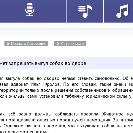
Новости Авторадио
Автоновости
жет запрещать выгул собак во дворе
 выгула собак во дворах нельзя ставить самовольно. Об э
зал адвокат Илья Фролов. По его словам, такие знаки мо
территории только после решения собственников и обращен
ли жильцы сами установили табличку, юридической силы у 
ак всё равно должны соблюдать правила. Животное ну
 для потенциально опасных пород нужен намордник. За пито
. Отдельно эксперт напомнил, что выгуливать собак на дет
то предусмотрен штраф.