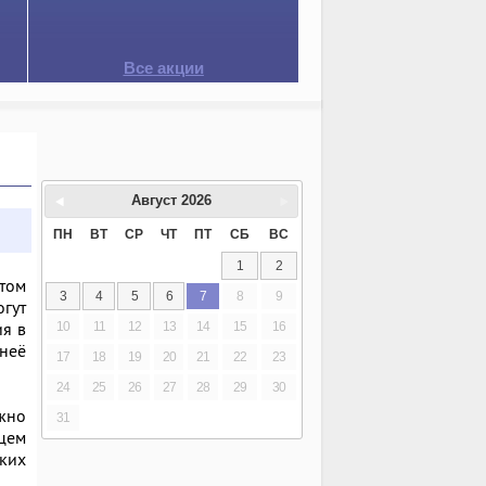
Все акции
Август
2026
ПН
ВТ
СР
ЧТ
ПТ
СБ
ВС
1
2
том
3
4
5
6
7
8
9
гут
ия в
10
11
12
13
14
15
16
неё
17
18
19
20
21
22
23
24
25
26
27
28
29
30
жно
31
мцем
ских