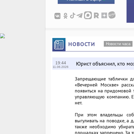
НОВОСТИ
Новости часа
Юрист объяснил, кто мо
19:44
11.06.2026
Запрещающие таблички для
«Вечерней Москве»
расска
появиться на придомовой 
управляющую компанию. Ес
нет.
При этом владельцы соб
выгуливать на поводке, а
также необходимо убирать
площадках запрещено. За э