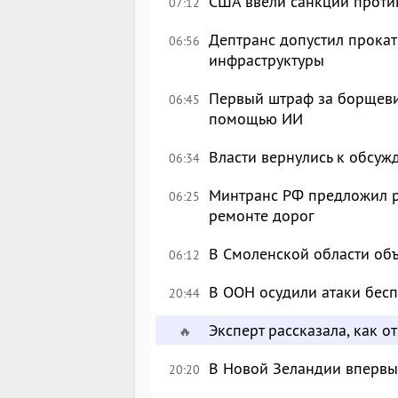
США ввели санкции проти
07:12
Дептранс допустил прокат
06:56
инфраструктуры
Первый штраф за борщеви
06:45
помощью ИИ
Власти вернулись к обсу
06:34
Минтранс РФ предложил р
06:25
ремонте дорог
В Смоленской области об
06:12
В ООН осудили атаки бес
20:44
Эксперт рассказала, как 
🔥
В Новой Зеландии впервые
20:20