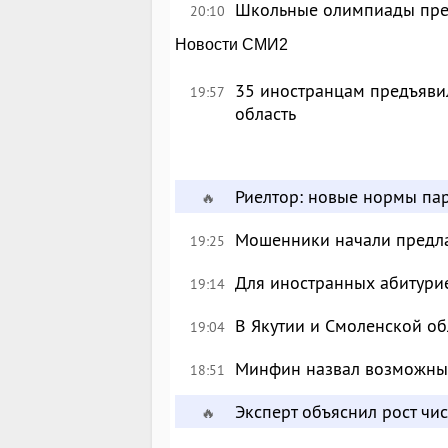
Школьные олимпиады пре
20:10
Новости СМИ2
35 иностранцам предъявил
19:57
область
Риелтор: новые нормы пар
🔥
Мошенники начали предлаг
19:25
Для иностранных абитурие
19:14
В Якутии и Смоленской об
19:04
Минфин назвал возможны
18:51
Эксперт объяснил рост чи
🔥