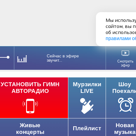
Мы использу
сайтом, вы 
об использо
правилами о
Сейчас в эфире
звучит...
УСТАНОВИТЬ ГИМН
Мурзилки
Шоу
АВТОРАДИО
LIVE
Поехал
Живые
Новая
Плейлист
концерты
музыка