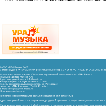
© ООО «ГПМ Радио», 2026
Сетевое издание AVTORADIO.RU, регистрационный номер
СМИ Эл № ФС77-81953 от 24.09.2021,
выда
Учредитель сетевого издания: Общество с ограниченной ответственностью «ГПМ Радио»
Главный редактор: Ипатова И.Ю.
Адрес электронной почты:
info@aradio.ru
Номер телефона редакции: +7 (495) 937-33-67
По всем вопросам размещения рекламы на «Авторадио»
сейлз-хаус «ГПМ Реклама»: +7 (495) 921-40-41
E-mail:
sales@gazprom-media.ru
https://gpmsaleshouse.ru
При использовании материалов сайта гиперссылка на сайт обязательна
Адрес электронной почты для отправления досудебной претензии по вопросам нарушения авторских 
На информационном ресурсе (сайте) применяются рекомендательные технологии (информационные тех