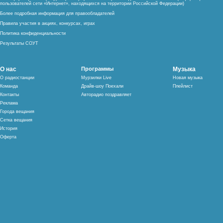
пользователей сети «Интернет», находящихся на территории Российской Федерации)
Более подробная информация для правообладателей
Правила участия в акциях, конкурсах, играх
Политика конфиденциальности
Результаты СОУТ
О нас
Программы
Музыка
О радиостанции
Мурзилки Live
Новая музыка
Команда
Драйв-шоу Поехали
Плейлист
Контакты
Авторадио поздравляет
Реклама
Города вещания
Сетка вещания
История
Оферта