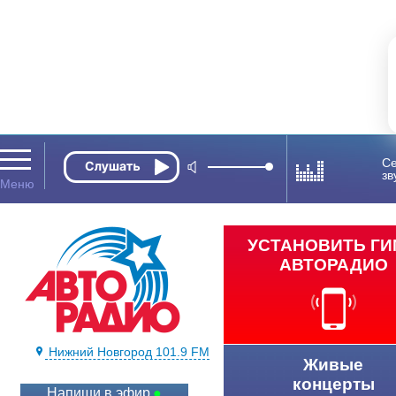
Се
зв
УСТАНОВИТЬ Г
АВТОРАДИО
Нижний Новгород 101.9 FM
Живые
концерты
Напиши в эфир