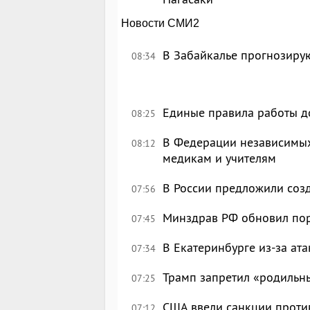
Новости СМИ2
В Забайкалье прогнозирую
08:34
Единые правила работы д
08:25
В Федерации независимых
08:12
медикам и учителям
В России предложили созд
07:56
Минздрав РФ обновил по
07:45
В Екатеринбурге из-за ата
07:34
Трамп запретил «родильн
07:25
США ввели санкции проти
07:12