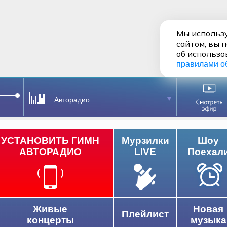
Мы использу
сайтом, вы 
об использо
правилами о
Авторадио
УСТАНОВИТЬ ГИМН
Мурзилки
Шоу
АВТОРАДИО
LIVE
Поехал
Живые
Новая
Плейлист
концерты
музыка