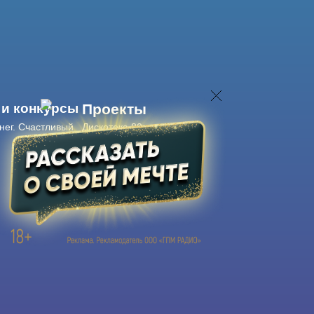
 и конкурсы
Проекты
нег. Счастливый
Дискотека 80-х
Живые концерты
Журнал Авторадио
Авторадио
в смартфоне