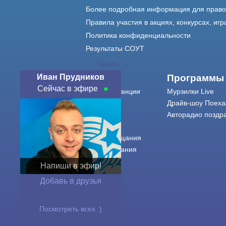
Более подробная информация для прав
Правила участия в акциях, конкурсах, игр
Политика конфиденциальности
Результаты СОУТ
Скрыть
Иван Прудников
О нас
Программы
Сейчас в эфире
О радиостанции
Мурзилки Live
Команда
Драйв-шоу Поеха
Контакты
Авторадио поздр
Реклама
Города вещания
Сетка вещания
История
Напиши в эфир!
Оферта
Добавь в друзья
Посмотреть всех :)