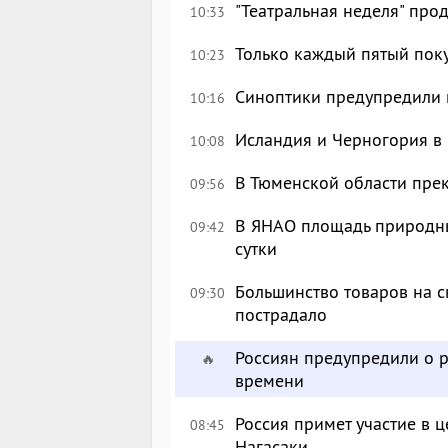
"Театральная неделя" про
10:33
Только каждый пятый пок
10:23
Синоптики предупредили 
10:16
Исландия и Черногория в 
10:08
В Тюменской области пре
09:56
В ЯНАО площадь природных
09:42
сутки
Большинство товаров на с
09:30
пострадало
Россиян предупредили о р
🔥
времени
Россия примет участие в
08:45
Нагасаки