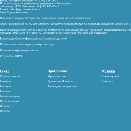
Номер телефона редакции: +7 (495) 937-33-67
По всем вопросам размещения рекламы на «Авторадио»
сейлз-хаус «ГПМ Реклама»: +7 (495) 921-40-41
E-mail:
sales@gazprom-media.ru
https://gpmsaleshouse.ru
При использовании материалов сайта гиперссылка на сайт обязательна
Адрес электронной почты для отправления досудебной претензии по вопросам нарушения авторских 
На информационном ресурсе (сайте) применяются рекомендательные технологии (информационные тех
пользователей сети «Интернет», находящихся на территории Российской Федерации)
Более подробная информация для правообладателей
Правила участия в акциях, конкурсах, играх
Политика конфиденциальности
Результаты СОУТ
О нас
Программы
Музыка
О радиостанции
Мурзилки Live
Новая музыка
Команда
Драйв-шоу Поехали
Плейлист
Контакты
Авторадио поздравляет
Реклама
Города вещания
Сетка вещания
История
Оферта