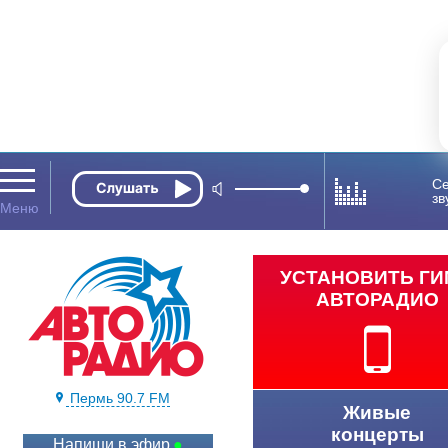
Се
зв
УСТАНОВИТЬ Г
АВТОРАДИО
Пермь 90.7 FM
Живые
концерты
Напиши в эфир