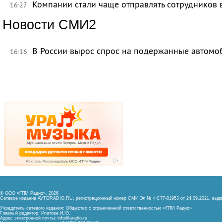
Компании стали чаще отправлять сотрудников 
16:27
Новости СМИ2
В России вырос спрос на подержанные автомо
16:16
© ООО «ГПМ Радио», 2026
Сетевое издание AVTORADIO.RU, регистрационный номер
СМИ Эл № ФС77-81953 от 24.09.2021,
выда
Учредитель сетевого издания: Общество с ограниченной ответственностью «ГПМ Радио»
Главный редактор: Ипатова И.Ю.
Адрес электронной почты:
info@aradio.ru