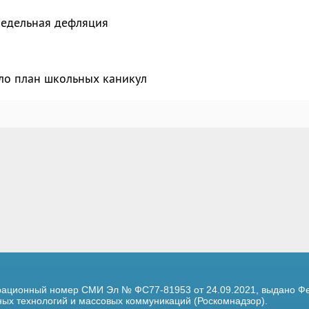
недельная дефляция
ло план школьных каникул
трационный номер
СМИ Эл № ФС77-81953 от 24.09.2021,
выдано Фе
х технологий и массовых коммуникаций (Роскомнадзор).