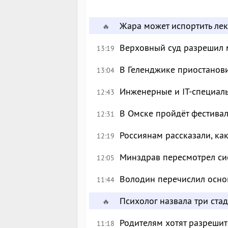
Жара может испортить лек
🔥
Верховный суд разрешил 
13:19
В Геленджике приостанов
13:04
Инженерные и IT-специал
12:43
В Омске пройдёт фестива
12:31
Россиянам рассказали, ка
12:19
Минздрав пересмотрел си
12:05
Володин перечислил осно
11:44
Психолог назвала три ста
🔥
Родителям хотят разрешит
11:18