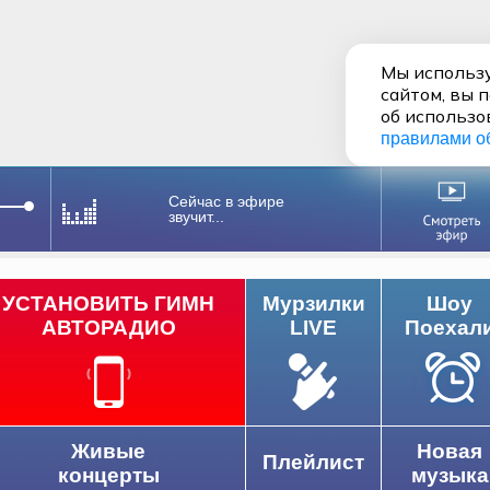
Мы использу
сайтом, вы 
об использо
правилами о
Сейчас в эфире
звучит...
УСТАНОВИТЬ ГИМН
Мурзилки
Шоу
АВТОРАДИО
LIVE
Поехал
Живые
Новая
Плейлист
концерты
музыка