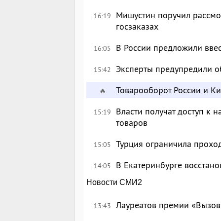
Мишустин поручил рассмо
16:19
госзаказах
В России предложили вве
16:05
Эксперты предупредили о
15:42
Товарооборот России и К
🔥
Власти получат доступ к 
15:19
товаров
Турция ограничила прохо
15:05
В Екатеринбурге восстан
14:05
Новости СМИ2
Лауреатов премии «Вызов
13:43