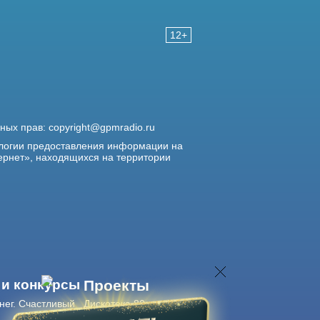
12+
жных прав:
copyright@gpmradio.ru
логии предоставления информации на
ернет», находящихся на территории
 и конкурсы
Проекты
нег. Счастливый
Дискотека 80-х