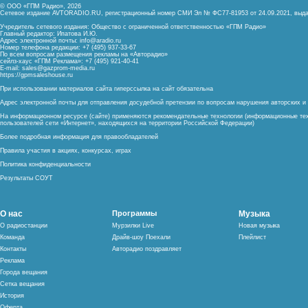
© ООО «ГПМ Радио», 2026
Сетевое издание AVTORADIO.RU, регистрационный номер
СМИ Эл № ФС77-81953 от 24.09.2021,
выда
Учредитель сетевого издания: Общество с ограниченной ответственностью «ГПМ Радио»
Главный редактор: Ипатова И.Ю.
Адрес электронной почты:
info@aradio.ru
Номер телефона редакции: +7 (495) 937-33-67
По всем вопросам размещения рекламы на «Авторадио»
сейлз-хаус «ГПМ Реклама»: +7 (495) 921-40-41
E-mail:
sales@gazprom-media.ru
https://gpmsaleshouse.ru
При использовании материалов сайта гиперссылка на сайт обязательна
Адрес электронной почты для отправления досудебной претензии по вопросам нарушения авторских 
На информационном ресурсе (сайте) применяются рекомендательные технологии (информационные тех
пользователей сети «Интернет», находящихся на территории Российской Федерации)
Более подробная информация для правообладателей
Правила участия в акциях, конкурсах, играх
Политика конфиденциальности
Результаты СОУТ
О нас
Программы
Музыка
О радиостанции
Мурзилки Live
Новая музыка
Команда
Драйв-шоу Поехали
Плейлист
Контакты
Авторадио поздравляет
Реклама
Города вещания
Сетка вещания
История
Оферта