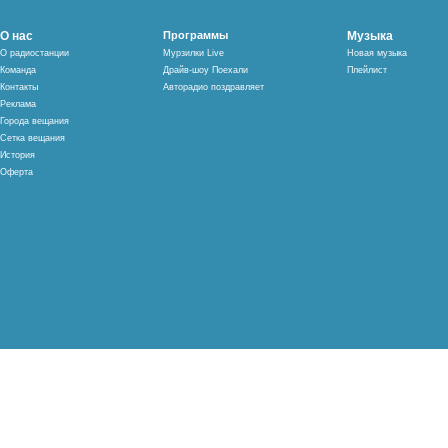
О нас
Программы
Музыка
О радиостанции
Мурзилки Live
Новая музыка
Команда
Драйв-шоу Поехали
Плейлист
Контакты
Авторадио поздравляет
Реклама
Города вещания
Сетка вещания
История
Оферта