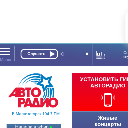
Се
зв
УСТАНОВИТЬ Г
АВТОРАДИО
Магнитогорск 104.7 FM
Живые
концерты
Напиши в эфир