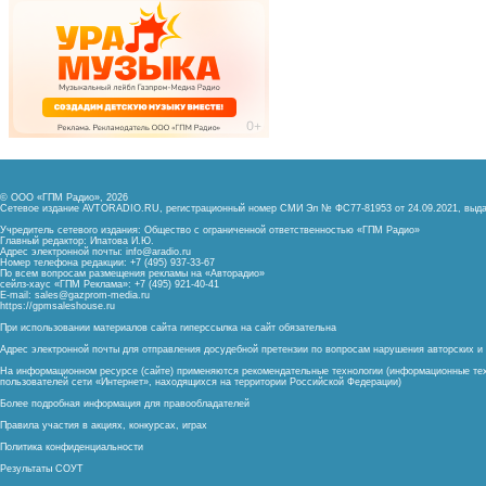
© ООО «ГПМ Радио», 2026
Сетевое издание AVTORADIO.RU, регистрационный номер
СМИ Эл № ФС77-81953 от 24.09.2021,
выда
Учредитель сетевого издания: Общество с ограниченной ответственностью «ГПМ Радио»
Главный редактор: Ипатова И.Ю.
Адрес электронной почты:
info@aradio.ru
Номер телефона редакции: +7 (495) 937-33-67
По всем вопросам размещения рекламы на «Авторадио»
сейлз-хаус «ГПМ Реклама»: +7 (495) 921-40-41
E-mail:
sales@gazprom-media.ru
https://gpmsaleshouse.ru
При использовании материалов сайта гиперссылка на сайт обязательна
Адрес электронной почты для отправления досудебной претензии по вопросам нарушения авторских 
На информационном ресурсе (сайте) применяются рекомендательные технологии (информационные тех
пользователей сети «Интернет», находящихся на территории Российской Федерации)
Более подробная информация для правообладателей
Правила участия в акциях, конкурсах, играх
Политика конфиденциальности
Результаты СОУТ