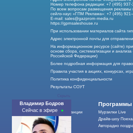
Номер телефона редакции: +7 (495) 937-
По всем вопросам размещения рекламы 
сейлз-хаус «ГПМ Реклама»: +7 (495) 921-
E-mail:
sales@gazprom-media.ru
https://gpmsaleshouse.ru
При использовании материалов сайта гип
Адрес электронной почты для отправлен
На информационном ресурсе (сайте) пр
основе сбора, систематизации и анализа
Российской Федерации)
Более подробная информация для прав
Правила участия в акциях, конкурсах, игр
Политика конфиденциальности
Результаты СОУТ
Скрыть
Владимир Бодров
О нас
Программы
Сейчас в эфире
О радиостанции
Мурзилки Live
Команда
Драйв-шоу Поеха
Контакты
Авторадио поздр
Реклама