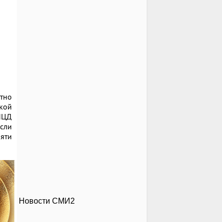
атно
кой
МЦД
если
пяти
Новости СМИ2