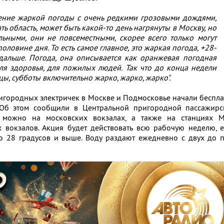
ение жаркой погоды с очень редкими грозовыми дождями,
ть область, может быть какой-то день нагрянуты в Москву, но
льными, они не повсеместными, скорее всего только могут
оловине дня. То есть самое главное, это жаркая погода, +28-
дальше. Погода, она описывается как оранжевая погодная
для здоровья, для пожилых людей. Так что до конца недели
цы, субботы включительно жарко, жарко, жарко".
игородных электричек в Москве и Подмосковье начали беспл
. Об этом сообщили в Центральной пригородной пассажирс
у можно на московских вокзалах, а также на станциях 
 вокзалов. Акция будет действовать всю рабочую неделю, 
о 28 градусов и выше. Воду раздают ежедневно с двух до 