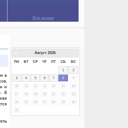
Все акции
Август
2026
ПН
ВТ
СР
ЧТ
ПТ
СБ
ВС
1
2
м в
3
4
5
6
7
8
9
ов,
и и
10
11
12
13
14
15
16
. В
17
18
19
20
21
22
23
скве
24
25
26
27
28
29
30
ется
31
ель