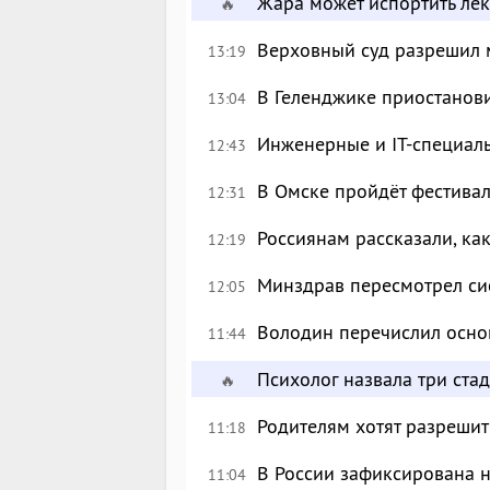
Жара может испортить лек
🔥
Верховный суд разрешил 
13:19
В Геленджике приостанов
13:04
Инженерные и IT-специал
12:43
В Омске пройдёт фестива
12:31
Россиянам рассказали, ка
12:19
Минздрав пересмотрел си
12:05
Володин перечислил осно
11:44
Психолог назвала три ста
🔥
Родителям хотят разрешит
11:18
В России зафиксирована 
11:04