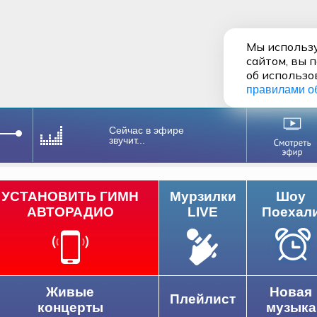
Мы использу
сайтом, вы 
об использо
правилами о
Сейчас в эфире
звучит...
УСТАНОВИТЬ ГИМН
Мурзилки
Шоу
АВТОРАДИО
LIVE
Поехал
Живые
Новая
Плейлист
концерты
музыка