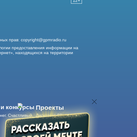
12+
жных прав:
copyright@gpmradio.ru
логии предоставления информации на
ернет», находящихся на территории
 и конкурсы
Проекты
нег. Счастливый
Дискотека 80-х
Живые концерты
Журнал Авторадио
Авторадио
в смартфоне