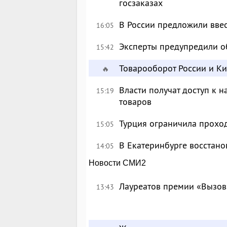
госзаказах
В России предложили вве
16:05
Эксперты предупредили о
15:42
Товарооборот России и К
🔥
Власти получат доступ к 
15:19
товаров
Турция ограничила прохо
15:05
В Екатеринбурге восстан
14:05
Новости СМИ2
Лауреатов премии «Вызов
13:43