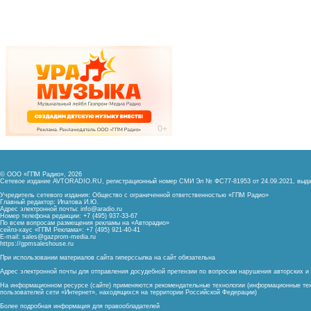
© ООО «ГПМ Радио», 2026
Сетевое издание AVTORADIO.RU, регистрационный номер
СМИ Эл № ФС77-81953 от 24.09.2021,
выда
Учредитель сетевого издания: Общество с ограниченной ответственностью «ГПМ Радио»
Главный редактор: Ипатова И.Ю.
Адрес электронной почты:
info@aradio.ru
Номер телефона редакции: +7 (495) 937-33-67
По всем вопросам размещения рекламы на «Авторадио»
сейлз-хаус «ГПМ Реклама»: +7 (495) 921-40-41
E-mail:
sales@gazprom-media.ru
https://gpmsaleshouse.ru
При использовании материалов сайта гиперссылка на сайт обязательна
Адрес электронной почты для отправления досудебной претензии по вопросам нарушения авторских 
На информационном ресурсе (сайте) применяются рекомендательные технологии (информационные тех
пользователей сети «Интернет», находящихся на территории Российской Федерации)
Более подробная информация для правообладателей