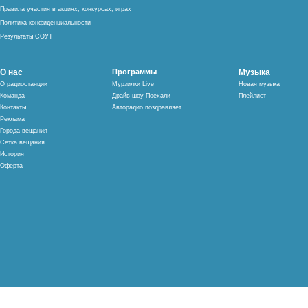
Правила участия в акциях, конкурсах, играх
Политика конфиденциальности
Результаты СОУТ
О нас
Программы
Музыка
О радиостанции
Мурзилки Live
Новая музыка
Команда
Драйв-шоу Поехали
Плейлист
Контакты
Авторадио поздравляет
Реклама
Города вещания
Сетка вещания
История
Оферта