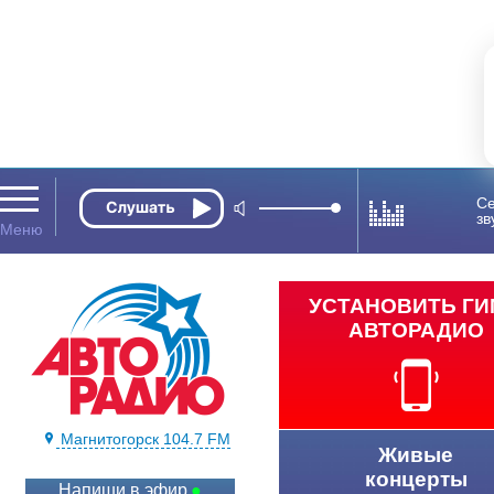
Се
зв
УСТАНОВИТЬ Г
АВТОРАДИО
Магнитогорск 104.7 FM
Живые
концерты
Напиши в эфир