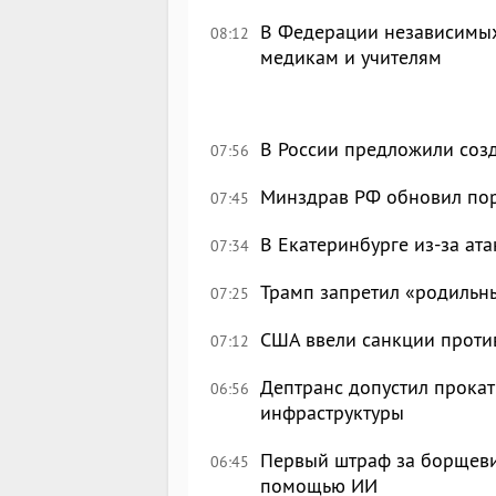
В Федерации независимых
08:12
медикам и учителям
В России предложили созд
07:56
Минздрав РФ обновил по
07:45
В Екатеринбурге из-за ата
07:34
Трамп запретил «родильн
07:25
США ввели санкции проти
07:12
Дептранс допустил прокат
06:56
инфраструктуры
Первый штраф за борщеви
06:45
помощью ИИ