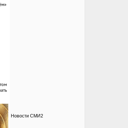
ём»
этом
ать
Новости СМИ2