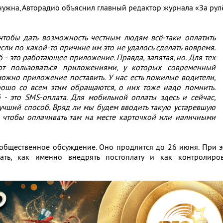
нужна, Авторадио объяснил главный редактор журнала «За рул
 чтобы дать возможность честным людям всё-таки оплатить
сли по какой-то причине им это не удалось сделать вовремя.
- это работающее приложение. Правда, запятая, но. Для тех
ют пользоваться приложениями, у которых современный
можно приложение поставить. У нас есть пожилые водители,
ошо со всем этим обращаются, о них тоже надо помнить.
б - это SMS-оплата. Для мобильной оплаты здесь и сейчас,
лучший способ. Вряд ли мы будем вводить такую устаревшую
, чтобы оплачивать там на месте карточкой или наличными
 общественное обсуждение. Оно продлится до 26 июня. При 
ть, как именно внедрять постоплату и как контролиров