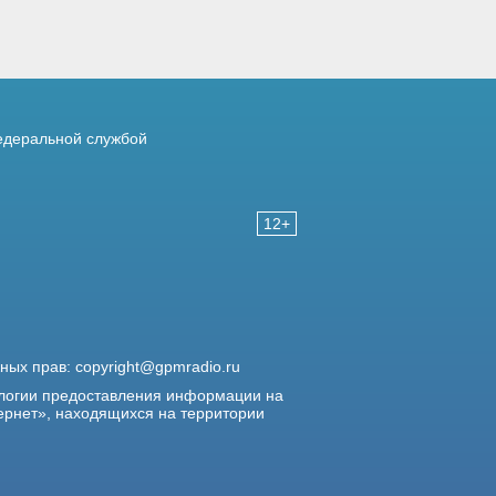
деральной службой
12+
жных прав:
copyright@gpmradio.ru
логии предоставления информации на
ернет», находящихся на территории