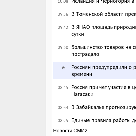
Исландия и Черногория в 
10:08
В Тюменской области пре
09:56
В ЯНАО площадь природных
09:42
сутки
Большинство товаров на с
09:30
пострадало
Россиян предупредили о р
🔥
времени
Россия примет участие в
08:45
Нагасаки
В Забайкалье прогнозирую
08:34
Единые правила работы д
08:25
Новости СМИ2