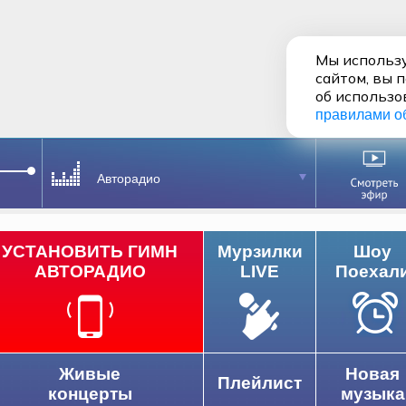
Мы использу
сайтом, вы 
об использо
правилами о
Авторадио
УСТАНОВИТЬ ГИМН
Мурзилки
Шоу
АВТОРАДИО
LIVE
Поехал
Живые
Новая
Плейлист
концерты
музыка