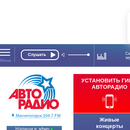
Се
зв
УСТАНОВИТЬ Г
АВТОРАДИО
Магнитогорск 104.7 FM
Живые
концерты
Напиши в эфир