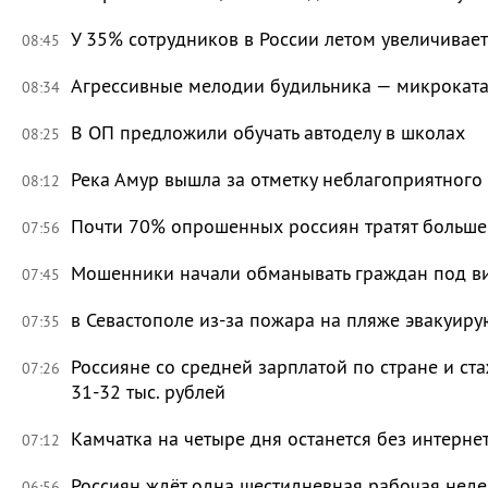
У 35% сотрудников в России летом увеличивае
08:45
Агрессивные мелодии будильника — микроката
08:34
В ОП предложили обучать автоделу в школах
08:25
Река Амур вышла за отметку неблагоприятного
08:12
Почти 70% опрошенных россиян тратят больше 
07:56
Мошенники начали обманывать граждан под в
07:45
в Севастополе из-за пожара на пляже эвакуир
07:35
Россияне со средней зарплатой по стране и ст
07:26
31-32 тыс. рублей
Камчатка на четыре дня останется без интерне
07:12
Россиян ждёт одна шестидневная рабочая неде
06:56