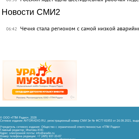
Новости СМИ2
Чечня стала регионом с самой низкой аварийн
06:42
© ООО «ГПМ Радио», 2026
Сетевое издание AVTORADIO.RU, регистрационный номер
СМИ Эл № ФС77-81953 от 24.09.2021,
выда
Учредитель сетевого издания: Общество с ограниченной ответственностью «ГПМ Радио»
Главный редактор: Ипатова И.Ю.
Адрес электронной почты:
info@aradio.ru
Номер телефона редакции: +7 (495) 937-33-67