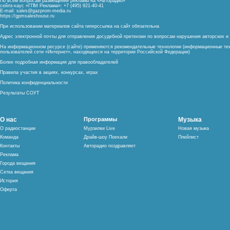
По всем вопросам размещения рекламы на «Авторадио»
сейлз-хаус «ГПМ Реклама»: +7 (495) 921-40-41
E-mail:
sales@gazprom-media.ru
https://gpmsaleshouse.ru
При использовании материалов сайта гиперссылка на сайт обязательна
Адрес электронной почты для отправления досудебной претензии по вопросам нарушения авторских 
На информационном ресурсе (сайте) применяются рекомендательные технологии (информационные тех
пользователей сети «Интернет», находящихся на территории Российской Федерации)
Более подробная информация для правообладателей
Правила участия в акциях, конкурсах, играх
Политика конфиденциальности
Результаты СОУТ
О нас
Программы
Музыка
О радиостанции
Мурзилки Live
Новая музыка
Команда
Драйв-шоу Поехали
Плейлист
Контакты
Авторадио поздравляет
Реклама
Города вещания
Сетка вещания
История
Оферта