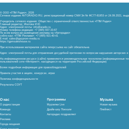
© ООО «ГПМ Радио», 2026
Сетевое издание AVTORADIO.RU, регистрационный номер
СМИ Эл № ФС77-81953 от 24.09.2021,
выда
Учредитель сетевого издания: Общество с ограниченной ответственностью «ГПМ Радио»
Главный редактор: Ипатова И.Ю.
Адрес электронной почты:
info@aradio.ru
Номер телефона редакции: +7 (495) 937-33-67
По всем вопросам размещения рекламы на «Авторадио»
сейлз-хаус «ГПМ Реклама»: +7 (495) 921-40-41
E-mail:
sales@gazprom-media.ru
https://gpmsaleshouse.ru
При использовании материалов сайта гиперссылка на сайт обязательна
Адрес электронной почты для отправления досудебной претензии по вопросам нарушения авторских 
На информационном ресурсе (сайте) применяются рекомендательные технологии (информационные тех
пользователей сети «Интернет», находящихся на территории Российской Федерации)
Более подробная информация для правообладателей
Правила участия в акциях, конкурсах, играх
Политика конфиденциальности
Результаты СОУТ
О нас
Программы
Музыка
О радиостанции
Мурзилки Live
Новая музыка
Команда
Драйв-шоу Поехали
Плейлист
Контакты
Авторадио поздравляет
Реклама
Города вещания