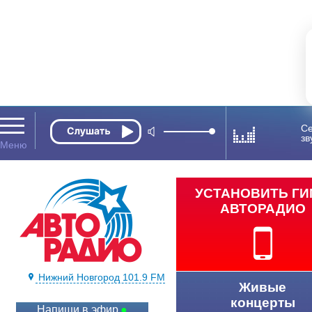
Се
зв
УСТАНОВИТЬ Г
АВТОРАДИО
Нижний Новгород 101.9 FM
Живые
концерты
Напиши в эфир