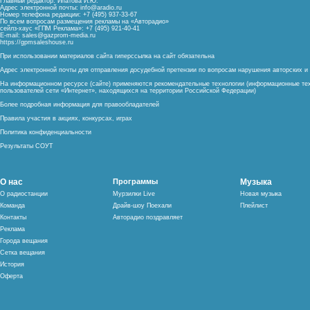
Главный редактор: Ипатова И.Ю.
Адрес электронной почты:
info@aradio.ru
Номер телефона редакции: +7 (495) 937-33-67
По всем вопросам размещения рекламы на «Авторадио»
сейлз-хаус «ГПМ Реклама»: +7 (495) 921-40-41
E-mail:
sales@gazprom-media.ru
https://gpmsaleshouse.ru
При использовании материалов сайта гиперссылка на сайт обязательна
Адрес электронной почты для отправления досудебной претензии по вопросам нарушения авторских 
На информационном ресурсе (сайте) применяются рекомендательные технологии (информационные тех
пользователей сети «Интернет», находящихся на территории Российской Федерации)
Более подробная информация для правообладателей
Правила участия в акциях, конкурсах, играх
Политика конфиденциальности
Результаты СОУТ
О нас
Программы
Музыка
О радиостанции
Мурзилки Live
Новая музыка
Команда
Драйв-шоу Поехали
Плейлист
Контакты
Авторадио поздравляет
Реклама
Города вещания
Сетка вещания
История
Оферта