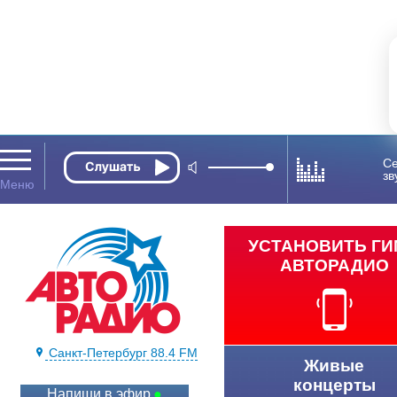
Се
зв
УСТАНОВИТЬ Г
АВТОРАДИО
Санкт-Петербург 88.4 FM
Живые
концерты
Напиши в эфир