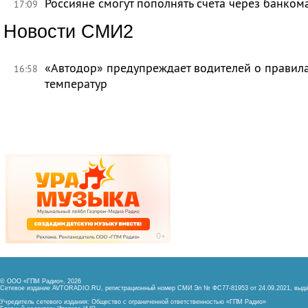
Россияне смогут пополнять счета через банком
17:09
Новости СМИ2
«Автодор» предупреждает водителей о правила
16:58
температур
© ООО «ГПМ Радио», 2026
Сетевое издание AVTORADIO.RU, регистрационный номер
СМИ Эл № ФС77-81953 от 24.09.2021,
выда
Учредитель сетевого издания: Общество с ограниченной ответственностью «ГПМ Радио»