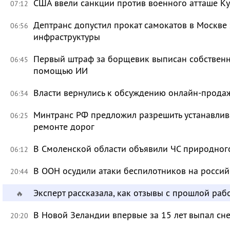
США ввели санкции против военного атташе Ку
07:12
Дептранс допустил прокат самокатов в Москве
06:56
инфраструктуры
Первый штраф за борщевик выписан собственни
06:45
помощью ИИ
Власти вернулись к обсуждению онлайн-прода
06:34
Минтранс РФ предложил разрешить устанавлива
06:25
ремонте дорог
В Смоленской области объявили ЧС природно
06:12
В ООН осудили атаки беспилотников на росси
20:44
Эксперт рассказала, как отзывы с прошлой раб
🔥
В Новой Зеландии впервые за 15 лет выпал сне
20:20