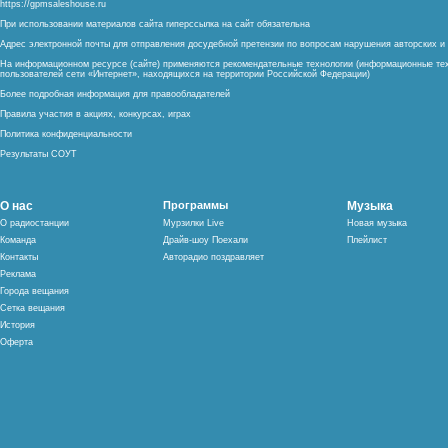
https://gpmsaleshouse.ru
При использовании материалов сайта гиперссылка на сайт обязательна
Адрес электронной почты для отправления досудебной претензии по вопросам нарушения авторских 
На информационном ресурсе (сайте) применяются рекомендательные технологии (информационные тех
пользователей сети «Интернет», находящихся на территории Российской Федерации)
Более подробная информация для правообладателей
Правила участия в акциях, конкурсах, играх
Политика конфиденциальности
Результаты СОУТ
О нас
Программы
Музыка
О радиостанции
Мурзилки Live
Новая музыка
Команда
Драйв-шоу Поехали
Плейлист
Контакты
Авторадио поздравляет
Реклама
Города вещания
Сетка вещания
История
Оферта