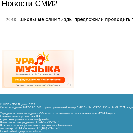
Новости СМИ2
Школьные олимпиады предложили проводить 
20:10
© ООО «ГПМ Радио», 2026
Сетевое издание AVTORADIO.RU, регистрационный номер
СМИ Эл № ФС77-81953 от 24.09.2021,
выда
Учредитель сетевого издания: Общество с ограниченной ответственностью «ГПМ Радио»
Главный редактор: Ипатова И.Ю.
Адрес электронной почты:
info@aradio.ru
Номер телефона редакции: +7 (495) 937-33-67
По всем вопросам размещения рекламы на «Авторадио»
сейлз-хаус «ГПМ Реклама»: +7 (495) 921-40-41
E-mail:
sales@gazprom-media.ru