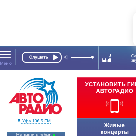
Се
зв
УСТАНОВИТЬ Г
АВТОРАДИО
Уфа 106.5 FM
Живые
концерты
Напиши в эфир