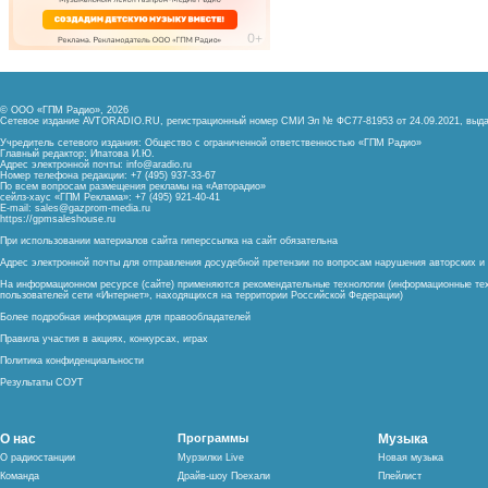
© ООО «ГПМ Радио», 2026
Сетевое издание AVTORADIO.RU, регистрационный номер
СМИ Эл № ФС77-81953 от 24.09.2021,
выда
Учредитель сетевого издания: Общество с ограниченной ответственностью «ГПМ Радио»
Главный редактор: Ипатова И.Ю.
Адрес электронной почты:
info@aradio.ru
Номер телефона редакции: +7 (495) 937-33-67
По всем вопросам размещения рекламы на «Авторадио»
сейлз-хаус «ГПМ Реклама»: +7 (495) 921-40-41
E-mail:
sales@gazprom-media.ru
https://gpmsaleshouse.ru
При использовании материалов сайта гиперссылка на сайт обязательна
Адрес электронной почты для отправления досудебной претензии по вопросам нарушения авторских 
На информационном ресурсе (сайте) применяются рекомендательные технологии (информационные тех
пользователей сети «Интернет», находящихся на территории Российской Федерации)
Более подробная информация для правообладателей
Правила участия в акциях, конкурсах, играх
Политика конфиденциальности
Результаты СОУТ
О нас
Программы
Музыка
О радиостанции
Мурзилки Live
Новая музыка
Команда
Драйв-шоу Поехали
Плейлист