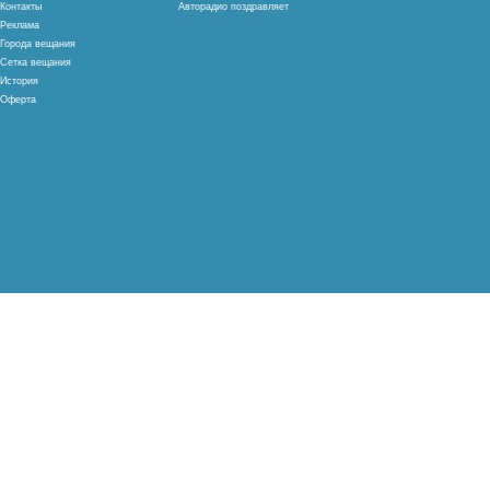
Контакты
Авторадио поздравляет
Реклама
Города вещания
Сетка вещания
История
Оферта