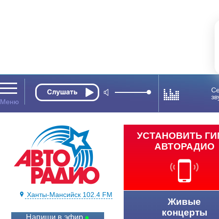
Се
зв
УСТАНОВИТЬ Г
АВТОРАДИО
Ханты-Мансийск 102.4 FM
Живые
концерты
Напиши в эфир