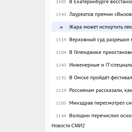
В Екатеринбурге восстан
14:05
Лауреатов премии «Вызов
13:43
Жара может испортить лек
🔥
Верховный суд разрешил 
13:19
В Геленджике приостанов
13:04
Инженерные и IT-специал
12:43
В Омске пройдёт фестива
12:31
Россиянам рассказали, ка
12:19
Минздрав пересмотрел си
12:05
Володин перечислил осно
11:44
Новости СМИ2