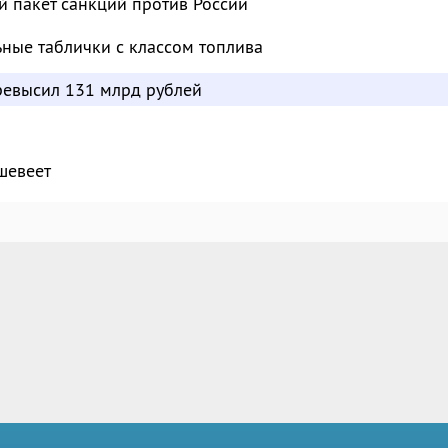
й пакет санкций против России
ьные таблички с классом топлива
евысил 131 млрд рублей
шевеет