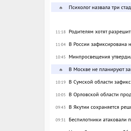
Психолог назвала три ста
🔥
Родителям хотят разрешит
11:18
В России зафиксирована 
11:04
Минпросвещения утверди
10:45
В Москве не планируют за
🔥
В Сумской области зафик
10:19
В Орловской области про
10:05
В Якутии сохраняется реш
09:43
Беспилотники атаковали 
09:31