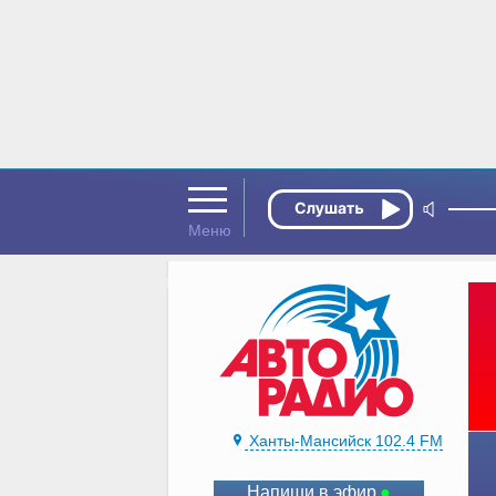
Ханты-Мансийск 102.4 FM
Напиши в эфир