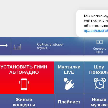
Мы использу
сайтом, вы 
об использо
правилами о
Сейчас в эфире
звучит...
УСТАНОВИТЬ ГИМН
Мурзилки
Шоу
АВТОРАДИО
LIVE
Поехал
Живые
Новая
Плейлист
концерты
музыка