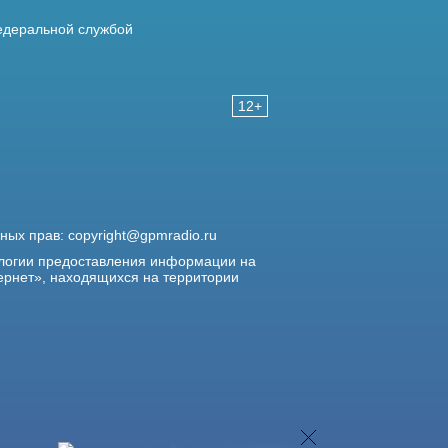
деральной службой
12+
жных прав:
copyright@gpmradio.ru
логии предоставления информации на
ернет», находящихся на территории