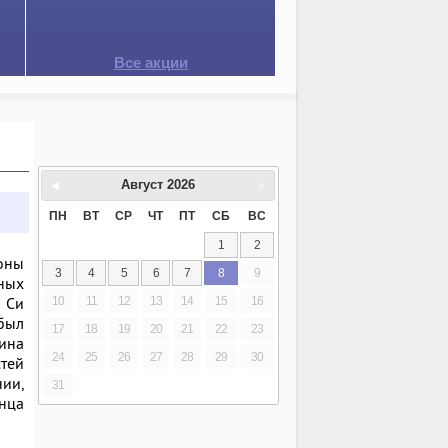
Все акции
Август
2026
ПН
ВТ
СР
ЧТ
ПТ
СБ
ВС
1
2
оны
3
4
5
6
7
8
9
ных
 Си
10
11
12
13
14
15
16
был
17
18
19
20
21
22
23
ина
24
25
26
27
28
29
30
стей
ии,
31
нца